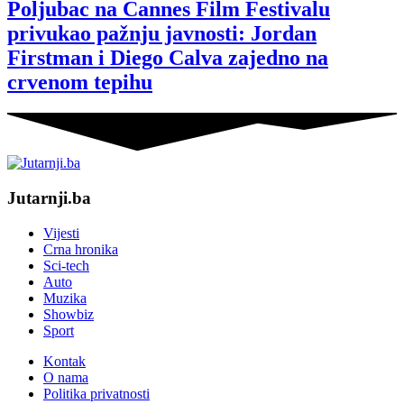
Poljubac na Cannes Film Festivalu
privukao pažnju javnosti: Jordan
Firstman i Diego Calva zajedno na
crvenom tepihu
Jutarnji.ba
Vijesti
Crna hronika
Sci-tech
Auto
Muzika
Showbiz
Sport
Kontak
O nama
Politika privatnosti