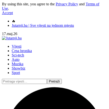
By using this site, you agree to the
Privacy Policy
and
Terms of
Use
.
Accept
🔥
Jutarnji.ba | Sve vijesti na jednom mjestu
17.maj.26
Vijesti
Crna hronika
Sci-tech
Auto
Muzika
Showbiz
Sport