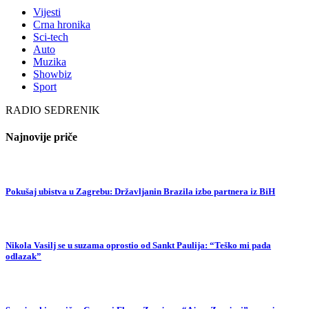
Vijesti
Crna hronika
Sci-tech
Auto
Muzika
Showbiz
Sport
RADIO SEDRENIK
Najnovije priče
Pokušaj ubistva u Zagrebu: Državljanin Brazila izbo partnera iz BiH
Nikola Vasilj se u suzama oprostio od Sankt Paulija: “Teško mi pada
odlazak”