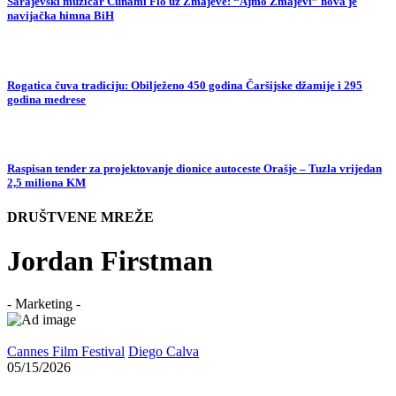
Sarajevski muzičar Cunami Flo uz Zmajeve: “Ajmo Zmajevi” nova je
navijačka himna BiH
Rogatica čuva tradiciju: Obilježeno 450 godina Čaršijske džamije i 295
godina medrese
Raspisan tender za projektovanje dionice autoceste Orašje – Tuzla vrijedan
2,5 miliona KM
DRUŠTVENE MREŽE
Jordan Firstman
- Marketing -
Cannes Film Festival
Diego Calva
05/15/2026