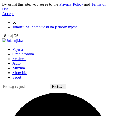
By using this site, you agree to the
Privacy Policy
and
Terms of
Use
.
Accept
🔥
Jutarnji.ba | Sve vijesti na jednom mjestu
18.maj.26
Vijesti
Crna hronika
Sci-tech
Auto
Muzika
Showbiz
Sport