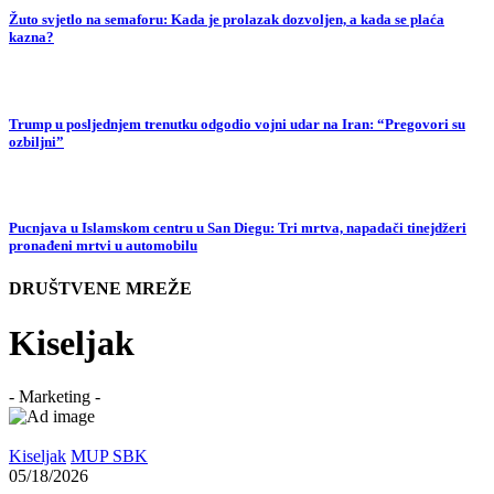
Žuto svjetlo na semaforu: Kada je prolazak dozvoljen, a kada se plaća
kazna?
Trump u posljednjem trenutku odgodio vojni udar na Iran: “Pregovori su
ozbiljni”
Pucnjava u Islamskom centru u San Diegu: Tri mrtva, napadači tinejdžeri
pronađeni mrtvi u automobilu
DRUŠTVENE MREŽE
Kiseljak
- Marketing -
Kiseljak
MUP SBK
05/18/2026