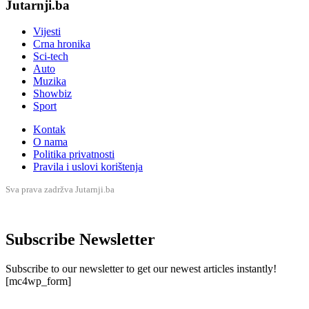
Jutarnji.ba
Vijesti
Crna hronika
Sci-tech
Auto
Muzika
Showbiz
Sport
Kontak
O nama
Politika privatnosti
Pravila i uslovi korištenja
Sva prava zadržva Jutarnji.ba
Subscribe Newsletter
Subscribe to our newsletter to get our newest articles instantly!
[mc4wp_form]