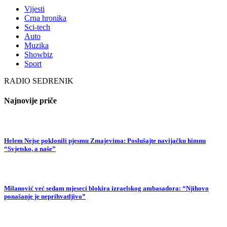
Vijesti
Crna hronika
Sci-tech
Auto
Muzika
Showbiz
Sport
RADIO SEDRENIK
Najnovije priče
Helem Nejse poklonili pjesmu Zmajevima: Poslušajte navijačku himnu
“Svjetsko, a naše”
Milanović već sedam mjeseci blokira izraelskog ambasadora: “Njihovo
ponašanje je neprihvatljivo”