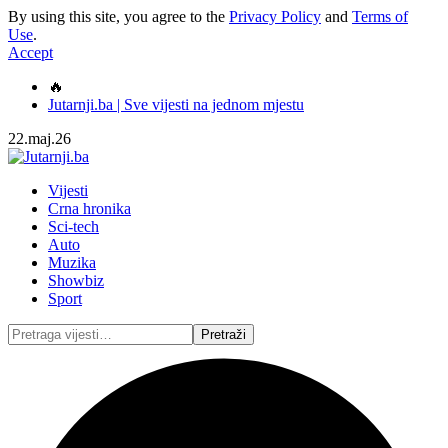
By using this site, you agree to the
Privacy Policy
and
Terms of
Use
.
Accept
🔥
Jutarnji.ba | Sve vijesti na jednom mjestu
22.maj.26
Vijesti
Crna hronika
Sci-tech
Auto
Muzika
Showbiz
Sport