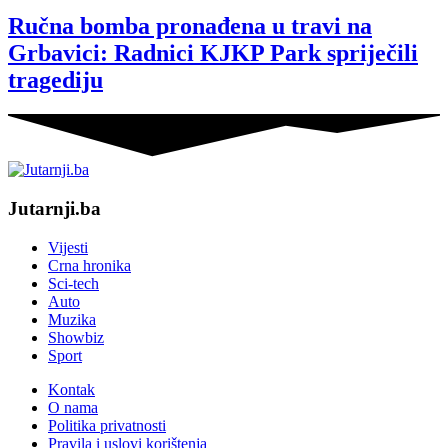
Ručna bomba pronađena u travi na
Grbavici: Radnici KJKP Park spriječili
tragediju
Jutarnji.ba
Vijesti
Crna hronika
Sci-tech
Auto
Muzika
Showbiz
Sport
Kontak
O nama
Politika privatnosti
Pravila i uslovi korištenja