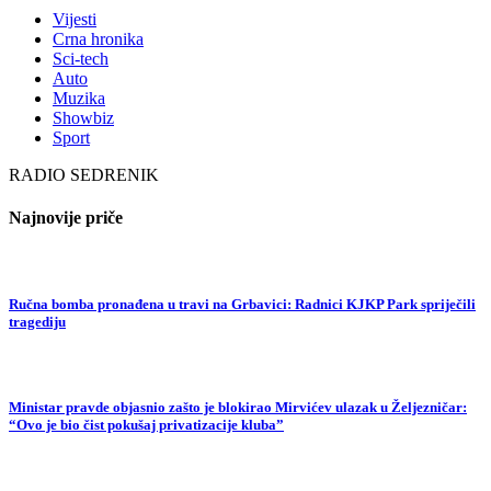
Vijesti
Crna hronika
Sci-tech
Auto
Muzika
Showbiz
Sport
RADIO SEDRENIK
Najnovije priče
Ručna bomba pronađena u travi na Grbavici: Radnici KJKP Park spriječili
tragediju
Ministar pravde objasnio zašto je blokirao Mirvićev ulazak u Željezničar:
“Ovo je bio čist pokušaj privatizacije kluba”