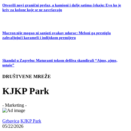
Otvorili novi granični prelaz, a kamioni i dalje satima čekaju: Evo ko je
kriv za kolone koje se ne završavaju
Macron nije mogao ni sanjati ovakav udarac: Meloni ga prestigla
zahvaljujući karameli i indijskom premijeru
Skandal u Zagrebu: Maturanti tokom defilea skandirali “Ajmo, ajmo,
ustaše”
DRUŠTVENE MREŽE
KJKP Park
- Marketing -
Grbavica
KJKP Park
05/22/2026