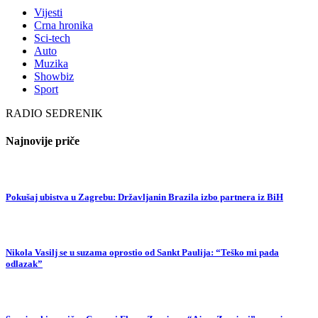
Vijesti
Crna hronika
Sci-tech
Auto
Muzika
Showbiz
Sport
RADIO SEDRENIK
Najnovije priče
Pokušaj ubistva u Zagrebu: Državljanin Brazila izbo partnera iz BiH
Nikola Vasilj se u suzama oprostio od Sankt Paulija: “Teško mi pada
odlazak”