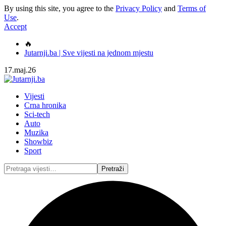
By using this site, you agree to the
Privacy Policy
and
Terms of
Use
.
Accept
🔥
Jutarnji.ba | Sve vijesti na jednom mjestu
17.maj.26
Vijesti
Crna hronika
Sci-tech
Auto
Muzika
Showbiz
Sport