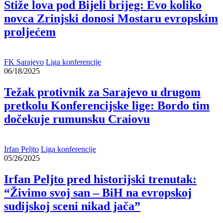
Stiže lova pod Bijeli brijeg: Evo koliko
novca Zrinjski donosi Mostaru evropskim
proljećem
FK Sarajevo
Liga konferencije
06/18/2025
Težak protivnik za Sarajevo u drugom
pretkolu Konferencijske lige: Bordo tim
dočekuje rumunsku Craiovu
Irfan Peljto
Liga konferencije
05/26/2025
Irfan Peljto pred historijski trenutak:
“Živimo svoj san – BiH na evropskoj
sudijskoj sceni nikad jača”