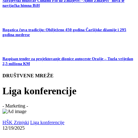
Sarajevski muzičar Cunami Flo uz Zmajeve: “Ajmo Zmajevi” nova je
navijačka himna BiH
Rogatica čuva tradiciju: Obilježeno 450 godina Čaršijske džamije i 295
godina medrese
Raspisan tender za projektovanje dionice autoceste Orašje – Tuzla vrijedan
2,5 miliona KM
DRUŠTVENE MREŽE
Liga konferencije
- Marketing -
HŠK Zrinjski
Liga konferencije
12/19/2025