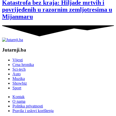
Katastrofa bez kraja: Hiljade mrtvih i
povrijeđenih u razornim zemljotresima u
Mijanmaru
Jutarnji.ba
Vijesti
Crna hronika
Sci-tech
Auto
Muzika
Showbiz
Sport
Kontak
O nama
Politika privatnosti
Pravila i uslovi korištenja