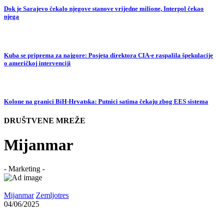
Dok je Sarajevo čekalo njegove stanove vrijedne milione, Interpol čekao
njega
Kuba se priprema za najgore: Posjeta direktora CIA-e raspalila špekulacije
o američkoj intervenciji
Kolone na granici BiH-Hrvatska: Putnici satima čekaju zbog EES sistema
DRUŠTVENE MREŽE
Mijanmar
- Marketing -
Mijanmar
Zemljotres
04/06/2025