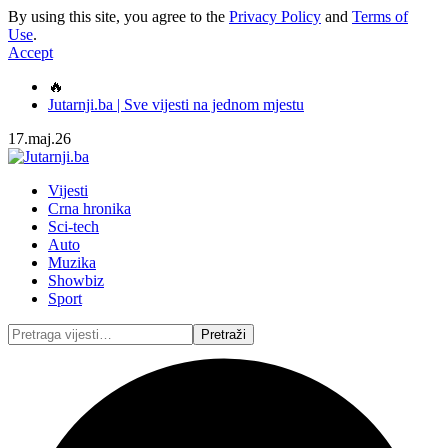
By using this site, you agree to the
Privacy Policy
and
Terms of
Use
.
Accept
🔥
Jutarnji.ba | Sve vijesti na jednom mjestu
17.maj.26
Vijesti
Crna hronika
Sci-tech
Auto
Muzika
Showbiz
Sport