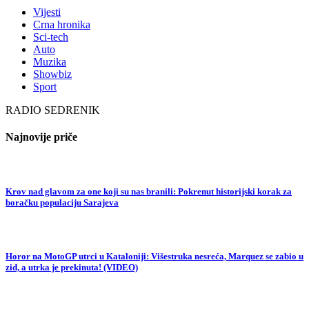
Vijesti
Crna hronika
Sci-tech
Auto
Muzika
Showbiz
Sport
RADIO SEDRENIK
Najnovije priče
Krov nad glavom za one koji su nas branili: Pokrenut historijski korak za
boračku populaciju Sarajeva
Horor na MotoGP utrci u Kataloniji: Višestruka nesreća, Marquez se zabio u
zid, a utrka je prekinuta! (VIDEO)