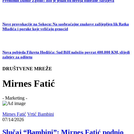
Preminuo Damir Zgodić: Bio je jedan od heroja odbrane Sarajeva
Nove provokacije na Sokocu: Na saobraćajne znakove zalijepljen lik Ratka
Mladića i poruke koje veličaju genocid
Nova pobjeda Fikreta Hodžića: Sud BiH naložio povrat 400.000 KM, slijedi
zahtjev za odštetu
DRUŠTVENE MREŽE
Mirnes Fatić
- Marketing -
Mirnes Fatić
Vrtić Bambini
07/14/2026
Slučaj “Bambini”: Mirnes Fatić podnio