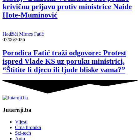
krivičnu prijavu protiv ministrice Naide
Hote-Muminović
Hadžići
Mirnes Fatić
07/06/2026
Porodica Fatić traži odgovore: Protest
ispred Vlade KS uz poruku ministrici,
“Štitite li djecu ili ljude bliske vama?”
Jutarnji.ba
Vijesti
Crna hronika
Sci-tech
Auto