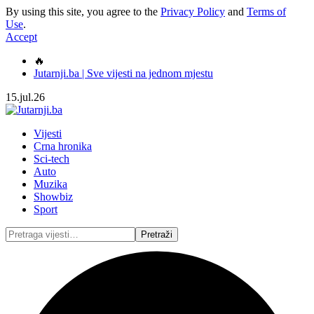
By using this site, you agree to the
Privacy Policy
and
Terms of
Use
.
Accept
🔥
Jutarnji.ba | Sve vijesti na jednom mjestu
15.jul.26
Vijesti
Crna hronika
Sci-tech
Auto
Muzika
Showbiz
Sport