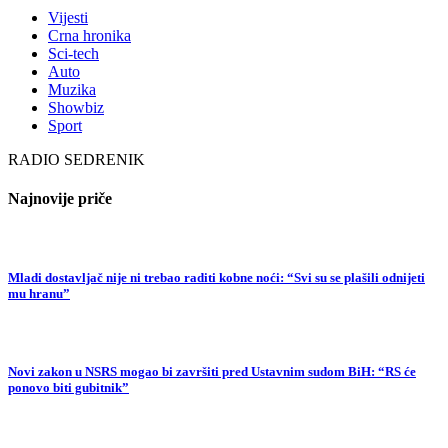
Vijesti
Crna hronika
Sci-tech
Auto
Muzika
Showbiz
Sport
RADIO SEDRENIK
Najnovije priče
Mladi dostavljač nije ni trebao raditi kobne noći: “Svi su se plašili odnijeti
mu hranu”
Novi zakon u NSRS mogao bi završiti pred Ustavnim sudom BiH: “RS će
ponovo biti gubitnik”