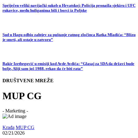
Spriječen veliki navijački sukob u Hrvatskoj: Policija pronašla sjekiru i UFC
rukavice, među huliganima bili i borci iz Poljske
Sud u Hagu odbio zahtjev za puštanje ratnog zločinca Ratka Mladića: “Blizu
je smrti, ali ostaje u zatvoru”
Bakir Izetbegović u emisiji kod Avde Avdića: “Glasaj za SDA da državi bude
bolje, Aliji sam još 1988. rekao da će biti rata”
DRUŠTVENE MREŽE
MUP CG
- Marketing -
Krađa
MUP CG
02/21/2026