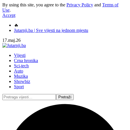
By using this site, you agree to the
Privacy Policy
and
Terms of
Use
.
Accept
🔥
Jutarnji.ba | Sve vijesti na jednom mjestu
17.maj.26
Vijesti
Crna hronika
Sci-tech
Auto
Muzika
Showbiz
Sport