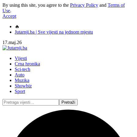
By using this site, you agree to the
Privacy Policy
and
Terms of
Use
.
Accept
🔥
Jutarnji.ba | Sve vijesti na jednom mjestu
17.maj.26
Vijesti
Crna hronika
Sci-tech
Auto
Muzika
Showbiz
Sport