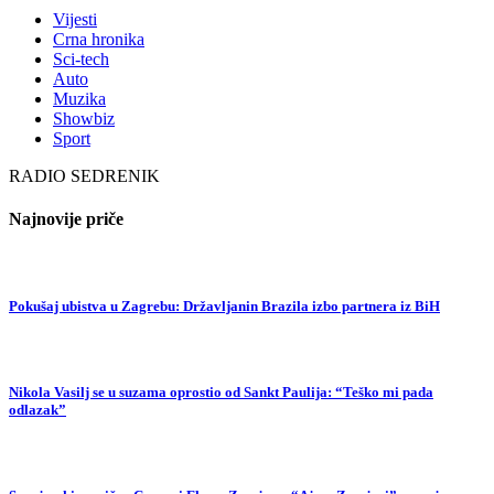
Vijesti
Crna hronika
Sci-tech
Auto
Muzika
Showbiz
Sport
RADIO SEDRENIK
Najnovije priče
Pokušaj ubistva u Zagrebu: Državljanin Brazila izbo partnera iz BiH
Nikola Vasilj se u suzama oprostio od Sankt Paulija: “Teško mi pada
odlazak”