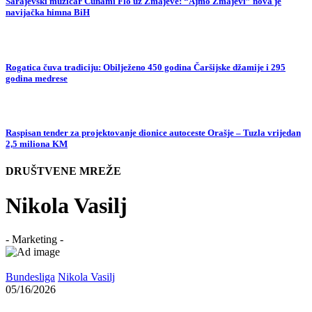
Sarajevski muzičar Cunami Flo uz Zmajeve: “Ajmo Zmajevi” nova je
navijačka himna BiH
Rogatica čuva tradiciju: Obilježeno 450 godina Čaršijske džamije i 295
godina medrese
Raspisan tender za projektovanje dionice autoceste Orašje – Tuzla vrijedan
2,5 miliona KM
DRUŠTVENE MREŽE
Nikola Vasilj
- Marketing -
Bundesliga
Nikola Vasilj
05/16/2026