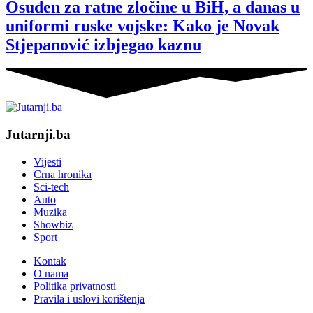
Osuđen za ratne zločine u BiH, a danas u
uniformi ruske vojske: Kako je Novak
Stjepanović izbjegao kaznu
Jutarnji.ba
Vijesti
Crna hronika
Sci-tech
Auto
Muzika
Showbiz
Sport
Kontak
O nama
Politika privatnosti
Pravila i uslovi korištenja