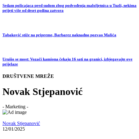
Sedam policajaca pred sudom zbog podvođenja maloljetnica u Tuzli, nekima
prijeti više od deset godina zatvora
Tabaković stiže na pripreme, Barbarez naknadno pozvao Malića
Urušio se most: Vozači kamiona čekaju 16 sati na granici, izbjegavajte ove
prijelaze
DRUŠTVENE MREŽE
Novak Stjepanović
- Marketing -
Novak Stjepanović
12/01/2025