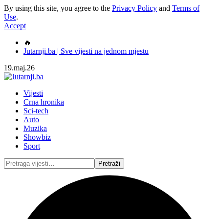
By using this site, you agree to the
Privacy Policy
and
Terms of
Use
.
Accept
🔥
Jutarnji.ba | Sve vijesti na jednom mjestu
19.maj.26
Vijesti
Crna hronika
Sci-tech
Auto
Muzika
Showbiz
Sport