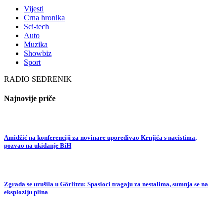
Vijesti
Crna hronika
Sci-tech
Auto
Muzika
Showbiz
Sport
RADIO SEDRENIK
Najnovije priče
Amidžić na konferenciji za novinare upoređivao Krnjića s nacistima,
pozvao na ukidanje BiH
Zgrada se urušila u Görlitzu: Spasioci tragaju za nestalima, sumnja se na
eksploziju plina