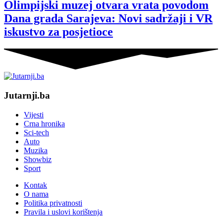
Olimpijski muzej otvara vrata povodom
Dana grada Sarajeva: Novi sadržaji i VR
iskustvo za posjetioce
Jutarnji.ba
Vijesti
Crna hronika
Sci-tech
Auto
Muzika
Showbiz
Sport
Kontak
O nama
Politika privatnosti
Pravila i uslovi korištenja