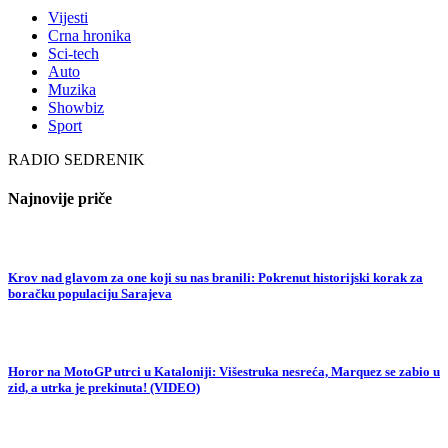
Vijesti
Crna hronika
Sci-tech
Auto
Muzika
Showbiz
Sport
RADIO SEDRENIK
Najnovije priče
Krov nad glavom za one koji su nas branili: Pokrenut historijski korak za
boračku populaciju Sarajeva
Horor na MotoGP utrci u Kataloniji: Višestruka nesreća, Marquez se zabio u
zid, a utrka je prekinuta! (VIDEO)