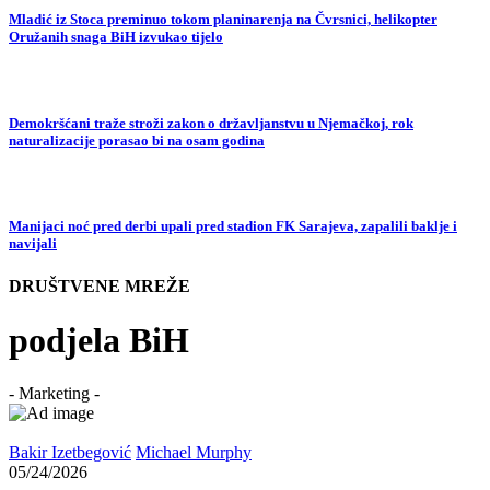
Mladić iz Stoca preminuo tokom planinarenja na Čvrsnici, helikopter
Oružanih snaga BiH izvukao tijelo
Demokršćani traže stroži zakon o državljanstvu u Njemačkoj, rok
naturalizacije porasao bi na osam godina
Manijaci noć pred derbi upali pred stadion FK Sarajeva, zapalili baklje i
navijali
DRUŠTVENE MREŽE
podjela BiH
- Marketing -
Bakir Izetbegović
Michael Murphy
05/24/2026