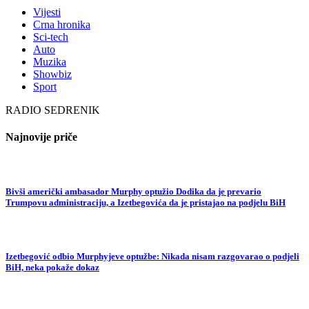
Vijesti
Crna hronika
Sci-tech
Auto
Muzika
Showbiz
Sport
RADIO SEDRENIK
Najnovije priče
Bivši američki ambasador Murphy optužio Dodika da je prevario
Trumpovu administraciju, a Izetbegovića da je pristajao na podjelu BiH
Izetbegović odbio Murphyjeve optužbe: Nikada nisam razgovarao o podjeli
BiH, neka pokaže dokaz