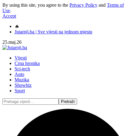
By using this site, you agree to the
Privacy Policy
and
Terms of
Use
.
Accept
🔥
Jutarnji.ba | Sve vijesti na jednom mjestu
25.maj.26
Vijesti
Crna hronika
Sci-tech
Auto
Muzika
Showbiz
Sport