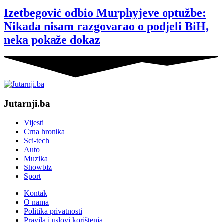
Izetbegović odbio Murphyjeve optužbe:
Nikada nisam razgovarao o podjeli BiH,
neka pokaže dokaz
Jutarnji.ba
Vijesti
Crna hronika
Sci-tech
Auto
Muzika
Showbiz
Sport
Kontak
O nama
Politika privatnosti
Pravila i uslovi korištenja