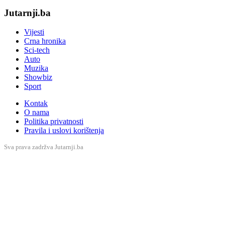
Jutarnji.ba
Vijesti
Crna hronika
Sci-tech
Auto
Muzika
Showbiz
Sport
Kontak
O nama
Politika privatnosti
Pravila i uslovi korištenja
Sva prava zadržva Jutarnji.ba
Subscribe Newsletter
Subscribe to our newsletter to get our newest articles instantly!
[mc4wp_form]