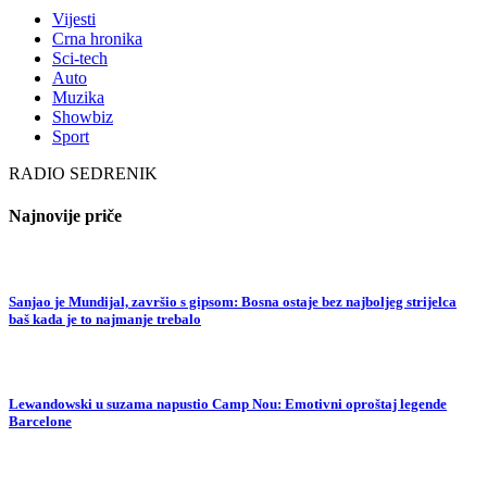
Vijesti
Crna hronika
Sci-tech
Auto
Muzika
Showbiz
Sport
RADIO SEDRENIK
Najnovije priče
Sanjao je Mundijal, završio s gipsom: Bosna ostaje bez najboljeg strijelca
baš kada je to najmanje trebalo
Lewandowski u suzama napustio Camp Nou: Emotivni oproštaj legende
Barcelone