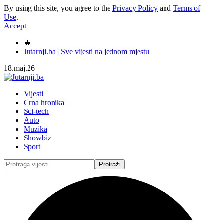
By using this site, you agree to the
Privacy Policy
and
Terms of
Use
.
Accept
🔥
Jutarnji.ba | Sve vijesti na jednom mjestu
18.maj.26
Vijesti
Crna hronika
Sci-tech
Auto
Muzika
Showbiz
Sport