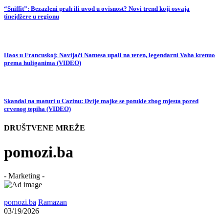
“Sniffit”: Bezazleni prah ili uvod u ovisnost? Novi trend koji osvaja
tinejdžere u regionu
Haos u Francuskoj: Navijači Nantesa upali na teren, legendarni Vaha krenuo
prema huliganima (VIDEO)
Skandal na maturi u Cazinu: Dvije majke se potukle zbog mjesta pored
crvenog tepiha (VIDEO)
DRUŠTVENE MREŽE
pomozi.ba
- Marketing -
pomozi.ba
Ramazan
03/19/2026