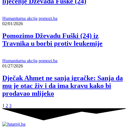
liječenje Dževada Fuške (24)
Humanitarna akcija
pomozi.ba
02/01/2026
Pomozimo Dževadu Fuški (24) iz
Travnika u borbi protiv leukemije
Humanitarna akcija
pomozi.ba
01/27/2026
Dječak Ahmet ne sanja igračke: Sanja da
mu je otac živ i da ima kravu kako bi
prodavao mlijeko
1
2
3