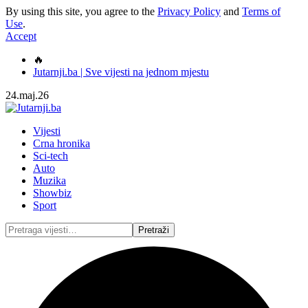
By using this site, you agree to the
Privacy Policy
and
Terms of
Use
.
Accept
🔥
Jutarnji.ba | Sve vijesti na jednom mjestu
24.maj.26
Vijesti
Crna hronika
Sci-tech
Auto
Muzika
Showbiz
Sport