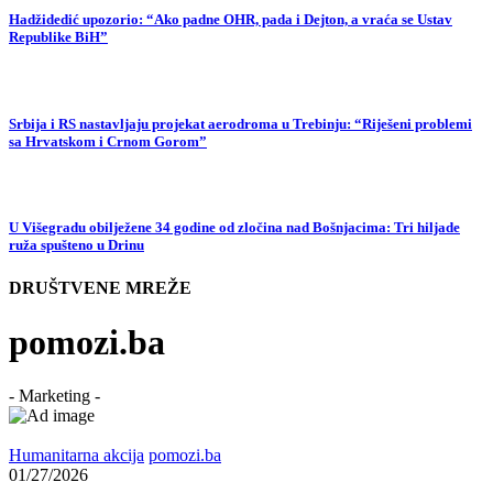
Hadžidedić upozorio: “Ako padne OHR, pada i Dejton, a vraća se Ustav
Republike BiH”
Srbija i RS nastavljaju projekat aerodroma u Trebinju: “Riješeni problemi
sa Hrvatskom i Crnom Gorom”
U Višegradu obilježene 34 godine od zločina nad Bošnjacima: Tri hiljade
ruža spušteno u Drinu
DRUŠTVENE MREŽE
pomozi.ba
- Marketing -
Humanitarna akcija
pomozi.ba
01/27/2026