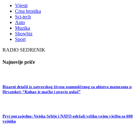
Vijesti
Crna hronika
Sci-tech
Auto
Muzika
Showbiz
Sport
RADIO SEDRENIK
Najnovije priče
Bizarni detalji iz zatvorskog života osumnjičenog za ubistvo maturanta u
Hrvatskoj: “Kuhao je mačke i pravio gulaš”
Prvi put zajedno: Vojska Srbije i NATO održali veliku vojnu vježbu sa 600
vojnika