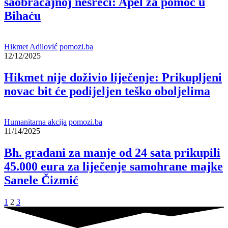
saobraćajnoj nesreći: Apel za pomoć u
Bihaću
Hikmet Adilović
pomozi.ba
12/12/2025
Hikmet nije doživio liječenje: Prikupljeni
novac bit će podijeljen teško oboljelima
Humanitarna akcija
pomozi.ba
11/14/2025
Bh. građani za manje od 24 sata prikupili
45.000 eura za liječenje samohrane majke
Sanele Čizmić
1
2
3