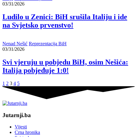
03/31/2026
Ludilo u Zenici: BiH srušila Italiju i ide
na Svjetsko prvenstvo!
Nenad Nešić
Reprezentacija BiH
03/31/2026
Svi vjeruju u pobjedu BiH, osim Nešića:
Italija pobjeđuje 1:0!
1
2
3
4
5
Jutarnji.ba
Vijesti
Crna hronika