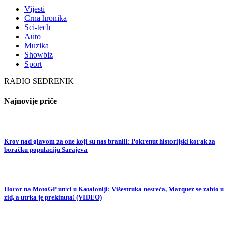
Vijesti
Crna hronika
Sci-tech
Auto
Muzika
Showbiz
Sport
RADIO SEDRENIK
Najnovije priče
Krov nad glavom za one koji su nas branili: Pokrenut historijski korak za
boračku populaciju Sarajeva
Horor na MotoGP utrci u Kataloniji: Višestruka nesreća, Marquez se zabio u
zid, a utrka je prekinuta! (VIDEO)