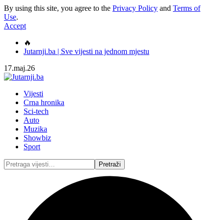
By using this site, you agree to the
Privacy Policy
and
Terms of
Use
.
Accept
🔥
Jutarnji.ba | Sve vijesti na jednom mjestu
17.maj.26
Vijesti
Crna hronika
Sci-tech
Auto
Muzika
Showbiz
Sport