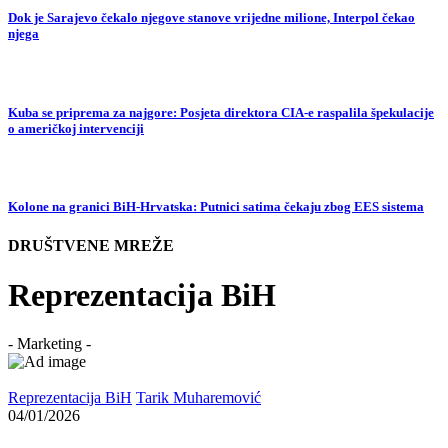
Dok je Sarajevo čekalo njegove stanove vrijedne milione, Interpol čekao
njega
Kuba se priprema za najgore: Posjeta direktora CIA-e raspalila špekulacije
o američkoj intervenciji
Kolone na granici BiH-Hrvatska: Putnici satima čekaju zbog EES sistema
DRUŠTVENE MREŽE
Reprezentacija BiH
- Marketing -
Reprezentacija BiH
Tarik Muharemović
04/01/2026