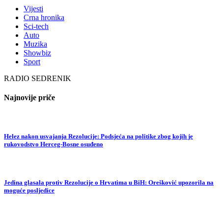
Vijesti
Crna hronika
Sci-tech
Auto
Muzika
Showbiz
Sport
RADIO SEDRENIK
Najnovije priče
Helez nakon usvajanja Rezolucije: Podsjeća na politike zbog kojih je
rukovodstvo Herceg-Bosne osuđeno
Jedina glasala protiv Rezolucije o Hrvatima u BiH: Orešković upozorila na
moguće posljedice