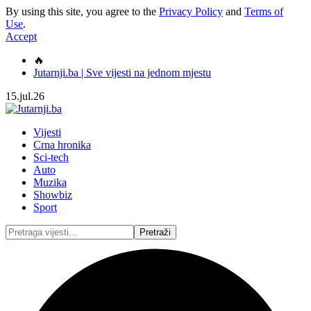
By using this site, you agree to the
Privacy Policy
and
Terms of
Use
.
Accept
🔥
Jutarnji.ba | Sve vijesti na jednom mjestu
15.jul.26
Vijesti
Crna hronika
Sci-tech
Auto
Muzika
Showbiz
Sport