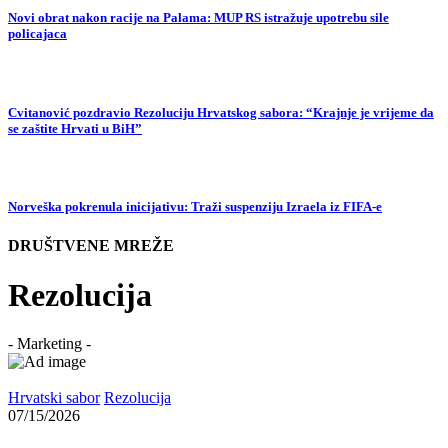
Novi obrat nakon racije na Palama: MUP RS istražuje upotrebu sile
policajaca
Cvitanović pozdravio Rezoluciju Hrvatskog sabora: “Krajnje je vrijeme da
se zaštite Hrvati u BiH”
Norveška pokrenula inicijativu: Traži suspenziju Izraela iz FIFA-e
DRUŠTVENE MREŽE
Rezolucija
- Marketing -
Hrvatski sabor
Rezolucija
07/15/2026