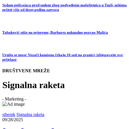
Sedam policajaca pred sudom zbog podvođenja maloljetnica u Tuzli, nekima
prijeti više od deset godina zatvora
Tabaković stiže na pripreme, Barbarez naknadno pozvao Malića
Urušio se most: Vozači kamiona čekaju 16 sati na granici, izbjegavajte ove
prijelaze
DRUŠTVENE MREŽE
Signalna raketa
- Marketing -
sibenik
Signalna raketa
09/28/2025