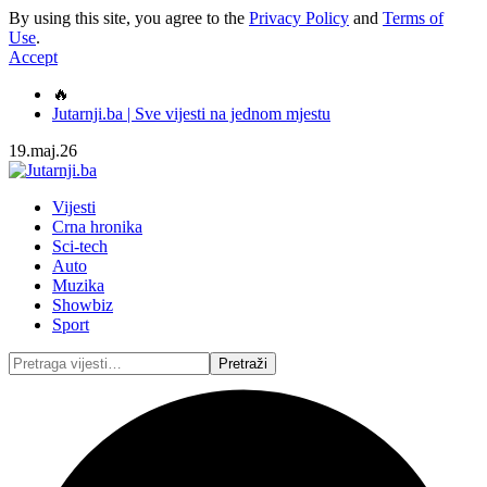
By using this site, you agree to the
Privacy Policy
and
Terms of
Use
.
Accept
🔥
Jutarnji.ba | Sve vijesti na jednom mjestu
19.maj.26
Vijesti
Crna hronika
Sci-tech
Auto
Muzika
Showbiz
Sport