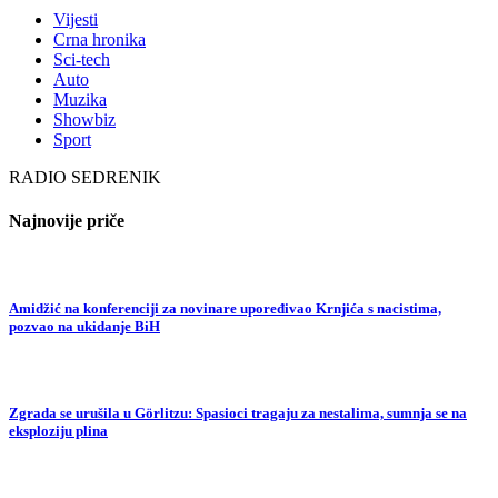
Vijesti
Crna hronika
Sci-tech
Auto
Muzika
Showbiz
Sport
RADIO SEDRENIK
Najnovije priče
Amidžić na konferenciji za novinare upoređivao Krnjića s nacistima,
pozvao na ukidanje BiH
Zgrada se urušila u Görlitzu: Spasioci tragaju za nestalima, sumnja se na
eksploziju plina