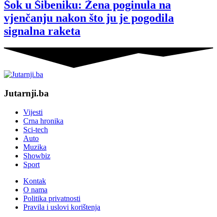
Šok u Šibeniku: Žena poginula na
vjenčanju nakon što ju je pogodila
signalna raketa
Jutarnji.ba
Vijesti
Crna hronika
Sci-tech
Auto
Muzika
Showbiz
Sport
Kontak
O nama
Politika privatnosti
Pravila i uslovi korištenja