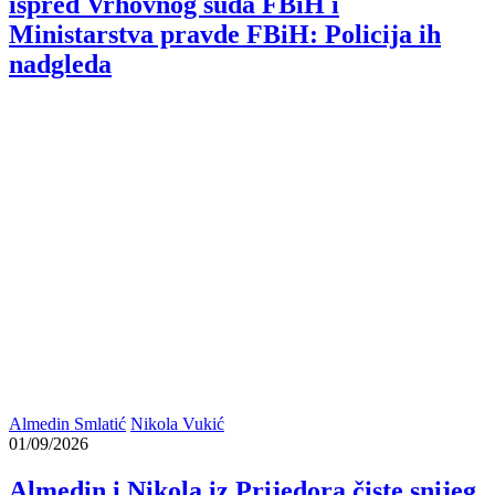
ispred Vrhovnog suda FBiH i
Ministarstva pravde FBiH: Policija ih
nadgleda
Almedin Smlatić
Nikola Vukić
01/09/2026
Almedin i Nikola iz Prijedora čiste snijeg