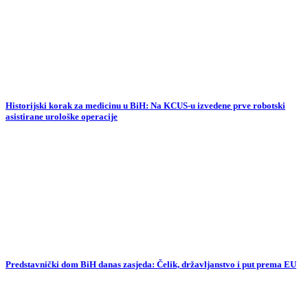
Historijski korak za medicinu u BiH: Na KCUS-u izvedene prve robotski
asistirane urološke operacije
Predstavnički dom BiH danas zasjeda: Čelik, državljanstvo i put prema EU