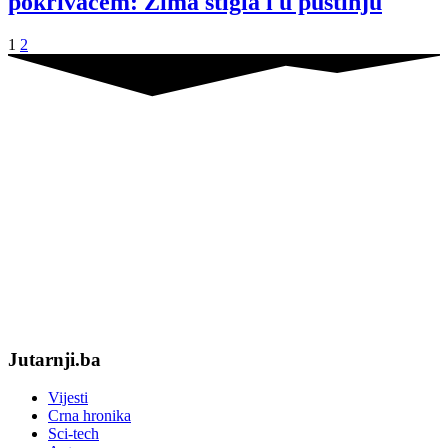
pokrivačem: Zima stigla i u pustinju
1
2
Jutarnji.ba
Vijesti
Crna hronika
Sci-tech