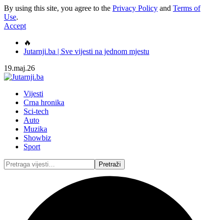
By using this site, you agree to the
Privacy Policy
and
Terms of
Use
.
Accept
🔥
Jutarnji.ba | Sve vijesti na jednom mjestu
19.maj.26
Vijesti
Crna hronika
Sci-tech
Auto
Muzika
Showbiz
Sport