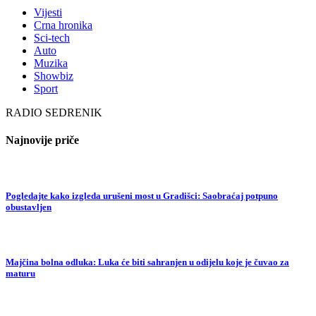
Vijesti
Crna hronika
Sci-tech
Auto
Muzika
Showbiz
Sport
RADIO SEDRENIK
Najnovije priče
Pogledajte kako izgleda urušeni most u Gradišci: Saobraćaj potpuno
obustavljen
Majčina bolna odluka: Luka će biti sahranjen u odijelu koje je čuvao za
maturu