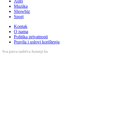
Auto
Muzika
Showbiz
Sport
Kontak
O nama
Politika privatnosti
Pravila i uslovi korištenja
Sva prava zadržva Jutarnji.ba