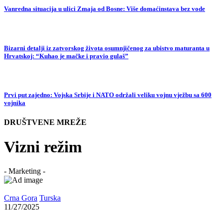
Vanredna situacija u ulici Zmaja od Bosne: Više domaćinstava bez vode
Bizarni detalji iz zatvorskog života osumnjičenog za ubistvo maturanta u
Hrvatskoj: “Kuhao je mačke i pravio gulaš”
Prvi put zajedno: Vojska Srbije i NATO održali veliku vojnu vježbu sa 600
vojnika
DRUŠTVENE MREŽE
Vizni režim
- Marketing -
Crna Gora
Turska
11/27/2025