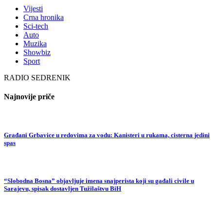
Vijesti
Crna hronika
Sci-tech
Auto
Muzika
Showbiz
Sport
RADIO SEDRENIK
Najnovije priče
Građani Grbavice u redovima za vodu: Kanisteri u rukama, cisterna jedini
spas
“Slobodna Bosna” objavljuje imena snajperista koji su gađali civile u
Sarajevu, spisak dostavljen Tužilaštvu BiH