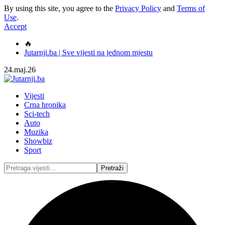
By using this site, you agree to the
Privacy Policy
and
Terms of
Use
.
Accept
🔥
Jutarnji.ba | Sve vijesti na jednom mjestu
24.maj.26
Vijesti
Crna hronika
Sci-tech
Auto
Muzika
Showbiz
Sport