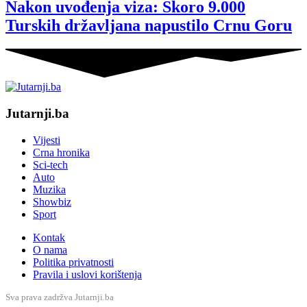
Nakon uvođenja viza: Skoro 9.000
Turskih državljana napustilo Crnu Goru
Jutarnji.ba
Vijesti
Crna hronika
Sci-tech
Auto
Muzika
Showbiz
Sport
Kontak
O nama
Politika privatnosti
Pravila i uslovi korištenja
Sva prava zadržva Jutarnji.ba