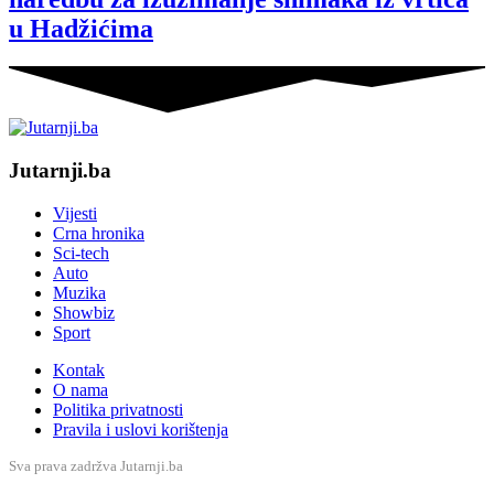
u Hadžićima
Jutarnji.ba
Vijesti
Crna hronika
Sci-tech
Auto
Muzika
Showbiz
Sport
Kontak
O nama
Politika privatnosti
Pravila i uslovi korištenja
Sva prava zadržva Jutarnji.ba