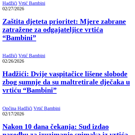
Hadžići
Vrtić Bambini
02/27/2026
Zaštita djeteta prioritet: Mjere zabrane
zatražene za odgajateljice vrtića
“Bambini”
Hadžići
Vrtić Bambini
02/26/2026
Hadžići: Dvije vaspitačice lišene slobode
zbog sumnje da su maltretirale dječaka u
vrtiću “Bambini”
Općina Hadžići
Vrtić Bambini
02/17/2026
Nakon 10 dana čekanja: Sud izdao
naredbu za izuzimanje snimaka iz vrtića