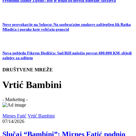
Preminuo Damir Zgodić: Bio je jedan od heroja odbrane Sarajeva
Nove provokacije na Sokocu: Na saobraćajne znakove zalijepljen lik Ratka
Mladića i poruke koje veličaju genocid
Nova pobjeda Fikreta Hodžića: Sud BiH naložio povrat 400.000 KM, slijedi
zahtjev za odštetu
DRUŠTVENE MREŽE
Vrtić Bambini
- Marketing -
Mirnes Fatić
Vrtić Bambini
07/14/2026
Slučaj “Bambini”: Mirnes Fatić podnio