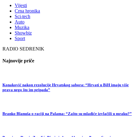
Vijesti
Crna hronika
Sci-tech
Auto
Muzika
Showbiz
Sport
RADIO SEDRENIK
Najnovije priče
Konaković nakon rezolucije Hrvatskog sabora: “Hrvati u BiH imaju više
prava nego što im pripada”
Branko Blanuša o raciji na Palama: “Zašto su mladiće izvlačili u mraku?”