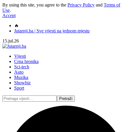
By using this site, you agree to the
Privacy Policy
and
Terms of
Use
.
Accept
🔥
Jutarnji.ba | Sve vijesti na jednom mjestu
15.jul.26
Vijesti
Crna hronika
Sci-tech
Auto
Muzika
Showbiz
Sport