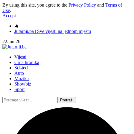
By using this site, you agree to the
Privacy Policy
and
Terms of
Use
.
Accept
🔥
Jutarnji.ba | Sve vijesti na jednom mjestu
22.jun.26
Vijesti
Crna hronika
Sci-tech
Auto
Muzika
Showbiz
Sport