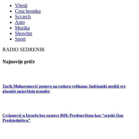
Vijesti
Crna hronika
Sci-tech
Auto
Muzika
Showbiz
Sport
RADIO SEDRENIK
Najnovije priče
Tarik Muharemović ponovo na radaru velikana: Italijanski mediji sve
glasnije najavljuju transfer
Cvijanović u Izraelu bez zastave BiH: Predstavljena kao “srpski član
Predsjedništva”