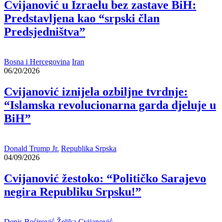
Cvijanović u Izraelu bez zastave BiH:
Predstavljena kao “srpski član
Predsjedništva”
Bosna i Hercegovina
Iran
06/20/2026
Cvijanović iznijela ozbiljne tvrdnje:
“Islamska revolucionarna garda djeluje u
BiH”
Donald Trump Jr.
Republika Srpska
04/09/2026
Cvijanović žestoko: “Političko Sarajevo
negira Republiku Srpsku!”
Denis Bećirović
Željka Cvijanović