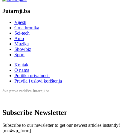
Jutarnji.ba
Vijesti
Crna hronika
Sci-tech
Auto
Muzika
Showbiz
Sport
Kontak
O nama
Politika privatnosti
Pravila i uslovi korištenja
Sva prava zadržva Jutarnji.ba
Subscribe Newsletter
Subscribe to our newsletter to get our newest articles instantly!
[mc4wp_form]