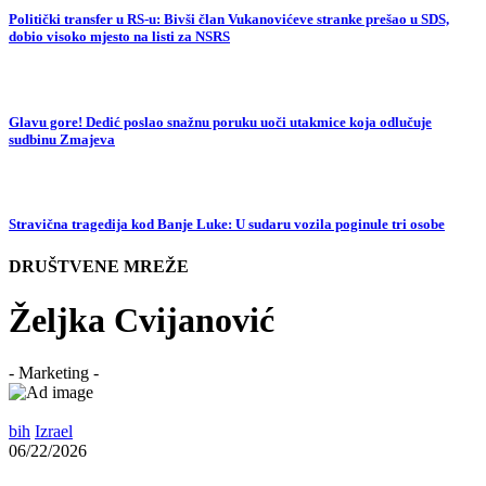
Politički transfer u RS-u: Bivši član Vukanovićeve stranke prešao u SDS,
dobio visoko mjesto na listi za NSRS
Glavu gore! Dedić poslao snažnu poruku uoči utakmice koja odlučuje
sudbinu Zmajeva
Stravična tragedija kod Banje Luke: U sudaru vozila poginule tri osobe
DRUŠTVENE MREŽE
Željka Cvijanović
- Marketing -
bih
Izrael
06/22/2026