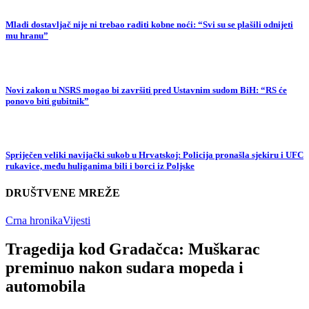
Mladi dostavljač nije ni trebao raditi kobne noći: “Svi su se plašili odnijeti
mu hranu”
Novi zakon u NSRS mogao bi završiti pred Ustavnim sudom BiH: “RS će
ponovo biti gubitnik”
Spriječen veliki navijački sukob u Hrvatskoj: Policija pronašla sjekiru i UFC
rukavice, među huliganima bili i borci iz Poljske
DRUŠTVENE MREŽE
Crna hronika
Vijesti
Tragedija kod Gradačca: Muškarac
preminuo nakon sudara mopeda i
automobila