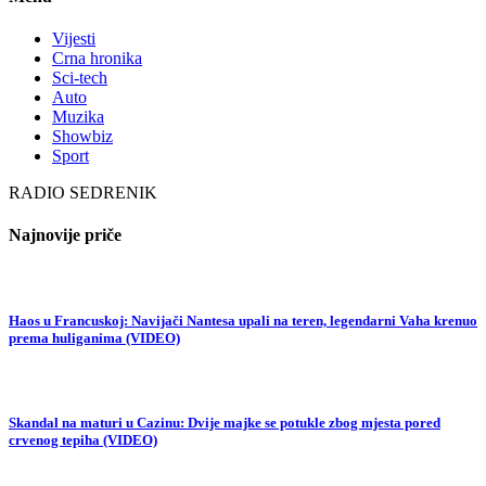
Vijesti
Crna hronika
Sci-tech
Auto
Muzika
Showbiz
Sport
RADIO SEDRENIK
Najnovije priče
Haos u Francuskoj: Navijači Nantesa upali na teren, legendarni Vaha krenuo
prema huliganima (VIDEO)
Skandal na maturi u Cazinu: Dvije majke se potukle zbog mjesta pored
crvenog tepiha (VIDEO)