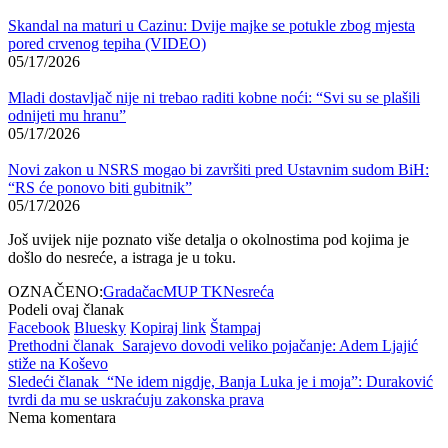
Skandal na maturi u Cazinu: Dvije majke se potukle zbog mjesta
pored crvenog tepiha (VIDEO)
05/17/2026
Mladi dostavljač nije ni trebao raditi kobne noći: “Svi su se plašili
odnijeti mu hranu”
05/17/2026
Novi zakon u NSRS mogao bi završiti pred Ustavnim sudom BiH:
“RS će ponovo biti gubitnik”
05/17/2026
Još uvijek nije poznato više detalja o okolnostima pod kojima je
došlo do nesreće, a istraga je u toku.
OZNAČENO:
Gradačac
MUP TK
Nesreća
Podeli ovaj članak
Facebook
Bluesky
Kopiraj link
Štampaj
Prethodni članak
Sarajevo dovodi veliko pojačanje: Adem Ljajić
stiže na Koševo
Sledeći članak
“Ne idem nigdje, Banja Luka je i moja”: Duraković
tvrdi da mu se uskraćuju zakonska prava
Nema komentara