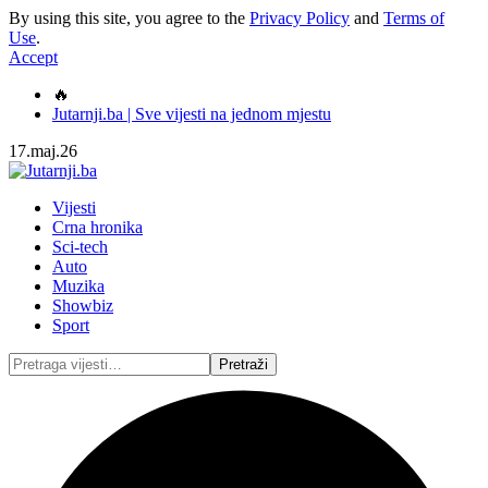
By using this site, you agree to the
Privacy Policy
and
Terms of
Use
.
Accept
🔥
Jutarnji.ba | Sve vijesti na jednom mjestu
17.maj.26
Vijesti
Crna hronika
Sci-tech
Auto
Muzika
Showbiz
Sport