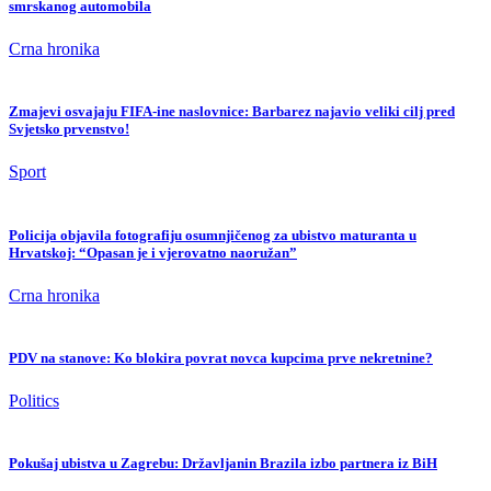
smrskanog automobila
Crna hronika
Zmajevi osvajaju FIFA-ine naslovnice: Barbarez najavio veliki cilj pred
Svjetsko prvenstvo!
Sport
Policija objavila fotografiju osumnjičenog za ubistvo maturanta u
Hrvatskoj: “Opasan je i vjerovatno naoružan”
Crna hronika
PDV na stanove: Ko blokira povrat novca kupcima prve nekretnine?
Politics
Pokušaj ubistva u Zagrebu: Državljanin Brazila izbo partnera iz BiH