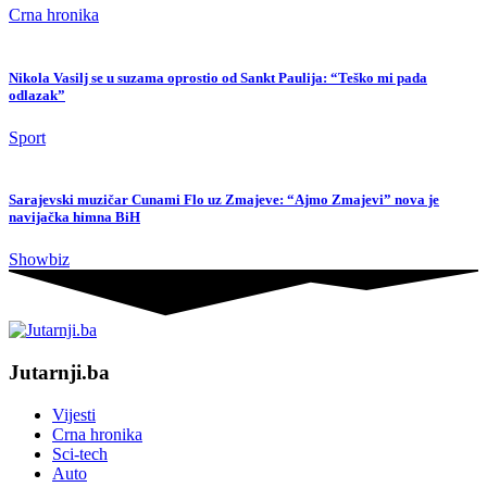
Crna hronika
Nikola Vasilj se u suzama oprostio od Sankt Paulija: “Teško mi pada
odlazak”
Sport
Sarajevski muzičar Cunami Flo uz Zmajeve: “Ajmo Zmajevi” nova je
navijačka himna BiH
Showbiz
Jutarnji.ba
Vijesti
Crna hronika
Sci-tech
Auto