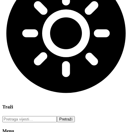
Traži
Menu