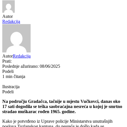
Autor
Redakcija
Autor
Redakcija
Prati:
Poslednje ažurirano: 08/06/2025
Podeli
1 min čitanja
Ilustracija
Podeli
Na području Gradačca, tačnije u mjestu Vučkovci, danas oko
17 sati dogodila se teška saobraćajna nesreća u kojoj je smrtno
stradao muškarac rođen 1965. godine.
Kako je potvrđeno iz Uprave policije Ministarstva unutrašnjih
poslova Tuzlanskog kantona, do nesreće je došlo kada se,