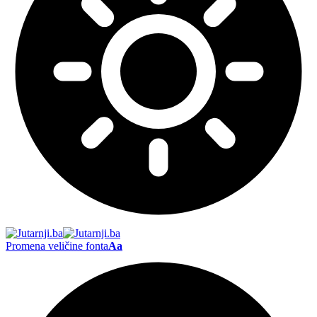
Promena veličine fonta
Aa