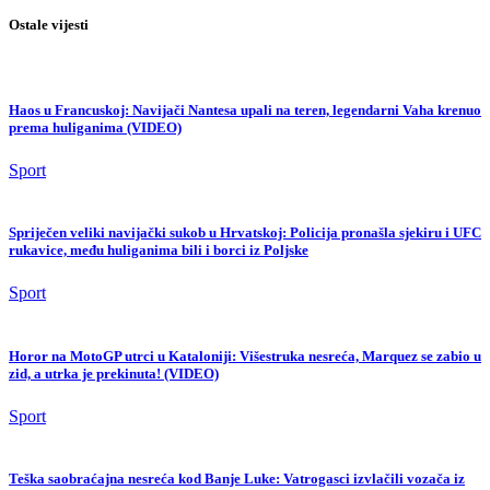
Ostale vijesti
Haos u Francuskoj: Navijači Nantesa upali na teren, legendarni Vaha krenuo
prema huliganima (VIDEO)
Sport
Spriječen veliki navijački sukob u Hrvatskoj: Policija pronašla sjekiru i UFC
rukavice, među huliganima bili i borci iz Poljske
Sport
Horor na MotoGP utrci u Kataloniji: Višestruka nesreća, Marquez se zabio u
zid, a utrka je prekinuta! (VIDEO)
Sport
Teška saobraćajna nesreća kod Banje Luke: Vatrogasci izvlačili vozača iz