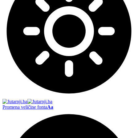
Promena veličine fonta
Aa