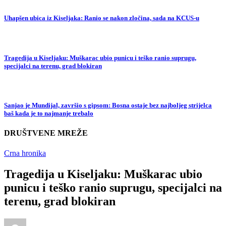
Uhapšen ubica iz Kiseljaka: Ranio se nakon zločina, sada na KCUS-u
Tragedija u Kiseljaku: Muškarac ubio punicu i teško ranio suprugu,
specijalci na terenu, grad blokiran
Sanjao je Mundijal, završio s gipsom: Bosna ostaje bez najboljeg strijelca
baš kada je to najmanje trebalo
DRUŠTVENE MREŽE
Crna hronika
Tragedija u Kiseljaku: Muškarac ubio
punicu i teško ranio suprugu, specijalci na
terenu, grad blokiran