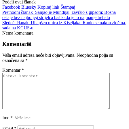
Podeli ovaj članak
Facebook
Bluesky
Kopiraj link
Štampaj
Prethodni članak
Sanjao je Mundijal, završio s gipsom: Bosna
ostaje bez najboljeg strijelca baš kada je to najmanje trebalo
Sledeći članak
Uhapšen ubica iz Kiseljaka: Ranio se nakon zločina,
sada na KCUS-u
Nema komentara
Komentariši
Vaša email adresa neće biti objavljivana.
Neophodna polja su
označena sa
*
Komentar
*
Ime
*
Email
*