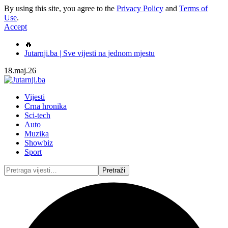
By using this site, you agree to the
Privacy Policy
and
Terms of
Use
.
Accept
🔥
Jutarnji.ba | Sve vijesti na jednom mjestu
18.maj.26
Vijesti
Crna hronika
Sci-tech
Auto
Muzika
Showbiz
Sport