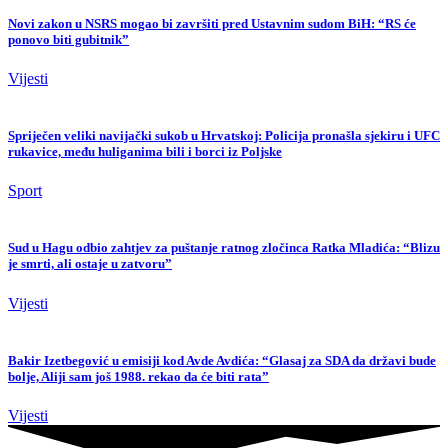
Novi zakon u NSRS mogao bi završiti pred Ustavnim sudom BiH: “RS će
ponovo biti gubitnik”
Vijesti
Spriječen veliki navijački sukob u Hrvatskoj: Policija pronašla sjekiru i UFC
rukavice, među huliganima bili i borci iz Poljske
Sport
Sud u Hagu odbio zahtjev za puštanje ratnog zločinca Ratka Mladića: “Blizu
je smrti, ali ostaje u zatvoru”
Vijesti
Bakir Izetbegović u emisiji kod Avde Avdića: “Glasaj za SDA da državi bude
bolje, Aliji sam još 1988. rekao da će biti rata”
Vijesti