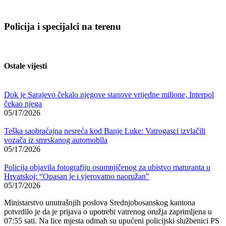
Policija i specijalci na terenu
Ostale vijesti
Dok je Sarajevo čekalo njegove stanove vrijedne milione, Interpol
čekao njega
05/17/2026
Teška saobraćajna nesreća kod Banje Luke: Vatrogasci izvlačili
vozača iz smrskanog automobila
05/17/2026
Policija objavila fotografiju osumnjičenog za ubistvo maturanta u
Hrvatskoj: “Opasan je i vjerovatno naoružan”
05/17/2026
Ministarstvo unutrašnjih poslova Srednjobosanskog kantona
potvrdilo je da je prijava o upotrebi vatrenog oružja zaprimljena u
07:55 sati. Na lice mjesta odmah su upućeni policijski službenici PS