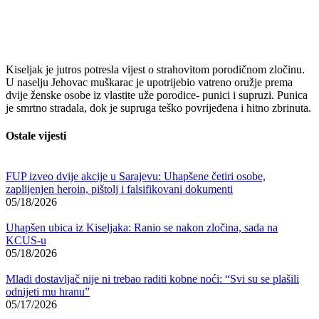
Kiseljak je jutros potresla vijest o strahovitom porodičnom zločinu.
U naselju Jehovac muškarac je upotrijebio vatreno oružje prema
dvije ženske osobe iz vlastite uže porodice- punici i supruzi. Punica
je smrtno stradala, dok je supruga teško povrijeđena i hitno zbrinuta.
Ostale vijesti
FUP izveo dvije akcije u Sarajevu: Uhapšene četiri osobe,
zaplijenjen heroin, pištolj i falsifikovani dokumenti
05/18/2026
Uhapšen ubica iz Kiseljaka: Ranio se nakon zločina, sada na
KCUS-u
05/18/2026
Mladi dostavljač nije ni trebao raditi kobne noći: “Svi su se plašili
odnijeti mu hranu”
05/17/2026