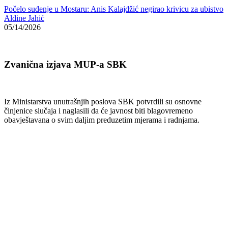
Počelo suđenje u Mostaru: Anis Kalajdžić negirao krivicu za ubistvo
Aldine Jahić
05/14/2026
Zvanična izjava MUP-a SBK
Iz Ministarstva unutrašnjih poslova SBK potvrdili su osnovne
činjenice slučaja i naglasili da će javnost biti blagovremeno
obavještavana o svim daljim preduzetim mjerama i radnjama.