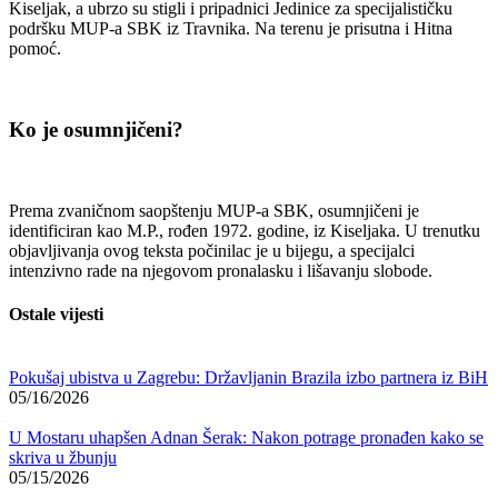
Kiseljak, a ubrzo su stigli i pripadnici Jedinice za specijalističku
podršku MUP-a SBK iz Travnika. Na terenu je prisutna i Hitna
pomoć.
Ko je osumnjičeni?
Prema zvaničnom saopštenju MUP-a SBK, osumnjičeni je
identificiran kao M.P., rođen 1972. godine, iz Kiseljaka. U trenutku
objavljivanja ovog teksta počinilac je u bijegu, a specijalci
intenzivno rade na njegovom pronalasku i lišavanju slobode.
Ostale vijesti
Pokušaj ubistva u Zagrebu: Državljanin Brazila izbo partnera iz BiH
05/16/2026
U Mostaru uhapšen Adnan Šerak: Nakon potrage pronađen kako se
skriva u žbunju
05/15/2026