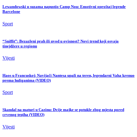
Lewandowski u suzama napustio Camp Nou: Emotivni oproštaj legende
Barcelone
Sport
“Sniffit”: Bezazleni prah ili uvod u ovisnost? Novi trend koji osvaja
tinejdžere u regionu
Vijesti
Haos u Francuskoj: Navijači Nantesa upali na teren, legendarni Vaha krenuo
prema huliganima (VIDEO)
Sport
Skandal na maturi u Cazinu: Dvije majke se potukle zbog mjesta pored
crvenog tepiha (VIDEO)
Vijesti