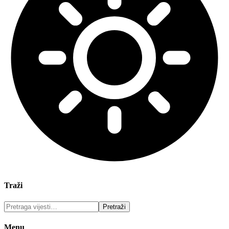
Traži
Menu