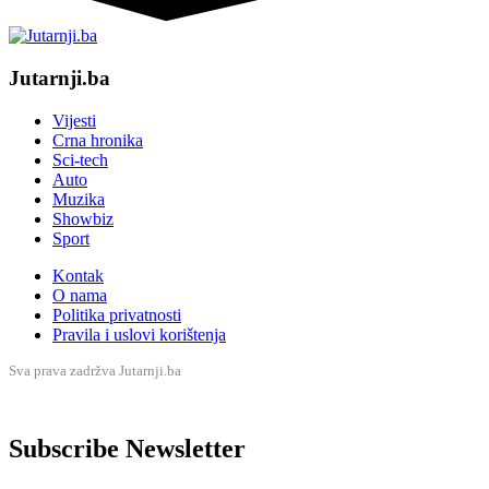
Jutarnji.ba
Vijesti
Crna hronika
Sci-tech
Auto
Muzika
Showbiz
Sport
Kontak
O nama
Politika privatnosti
Pravila i uslovi korištenja
Sva prava zadržva Jutarnji.ba
Subscribe Newsletter