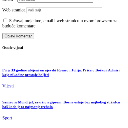
Web stranica
Sačuvaj moje ime, email i web stranicu u ovom browseru za
buduće komentare.
Ostale vijesti
Prije 33 godine ubijeni sarajevski Romeo i Julija: Priča o Bošku i Admiri
koja nikad ne prestaje boljeti
Vijesti
Sanjao je Mundijal, završio s gipsom: Bosna ostaje bez najboljeg strijelca
baš kada je to najmanje trebalo
Sport