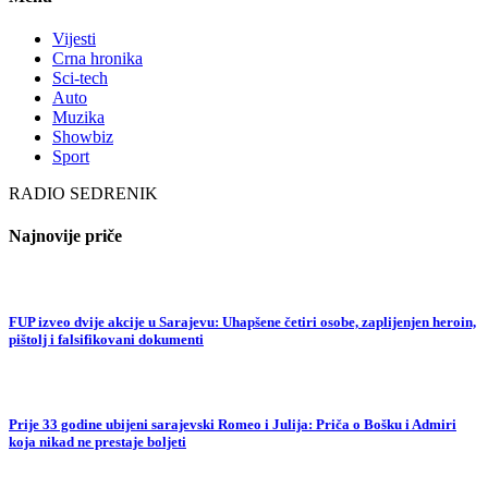
Vijesti
Crna hronika
Sci-tech
Auto
Muzika
Showbiz
Sport
RADIO SEDRENIK
Najnovije priče
FUP izveo dvije akcije u Sarajevu: Uhapšene četiri osobe, zaplijenjen heroin,
pištolj i falsifikovani dokumenti
Prije 33 godine ubijeni sarajevski Romeo i Julija: Priča o Bošku i Admiri
koja nikad ne prestaje boljeti