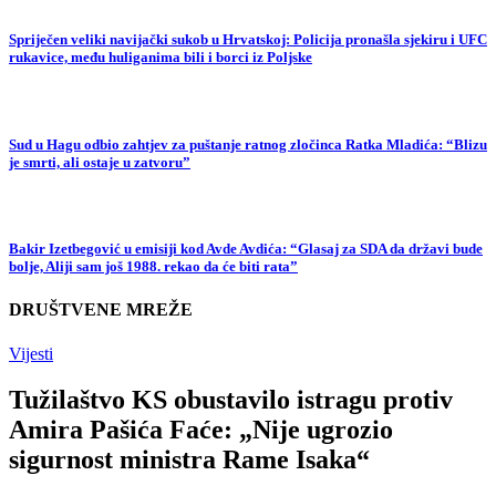
Spriječen veliki navijački sukob u Hrvatskoj: Policija pronašla sjekiru i UFC
rukavice, među huliganima bili i borci iz Poljske
Sud u Hagu odbio zahtjev za puštanje ratnog zločinca Ratka Mladića: “Blizu
je smrti, ali ostaje u zatvoru”
Bakir Izetbegović u emisiji kod Avde Avdića: “Glasaj za SDA da državi bude
bolje, Aliji sam još 1988. rekao da će biti rata”
DRUŠTVENE MREŽE
Vijesti
Tužilaštvo KS obustavilo istragu protiv
Amira Pašića Faće: „Nije ugrozio
sigurnost ministra Rame Isaka“