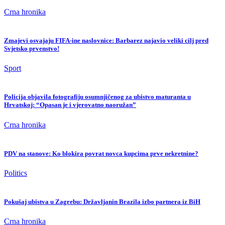
Crna hronika
Zmajevi osvajaju FIFA-ine naslovnice: Barbarez najavio veliki cilj pred
Svjetsko prvenstvo!
Sport
Policija objavila fotografiju osumnjičenog za ubistvo maturanta u
Hrvatskoj: “Opasan je i vjerovatno naoružan”
Crna hronika
PDV na stanove: Ko blokira povrat novca kupcima prve nekretnine?
Politics
Pokušaj ubistva u Zagrebu: Državljanin Brazila izbo partnera iz BiH
Crna hronika