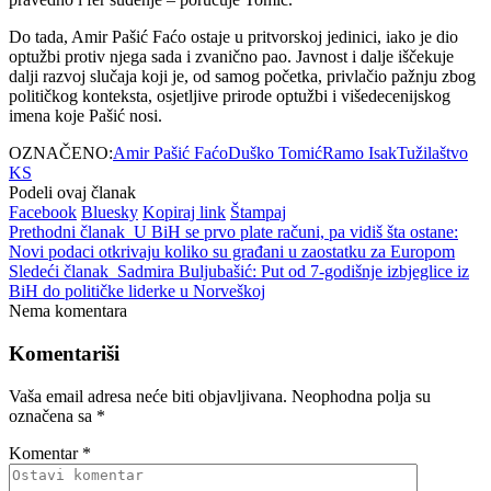
Do tada, Amir Pašić Faćo ostaje u pritvorskoj jedinici, iako je dio
optužbi protiv njega sada i zvanično pao. Javnost i dalje iščekuje
dalji razvoj slučaja koji je, od samog početka, privlačio pažnju zbog
političkog konteksta, osjetljive prirode optužbi i višedecenijskog
imena koje Pašić nosi.
OZNAČENO:
Amir Pašić Faćo
Duško Tomić
Ramo Isak
Tužilaštvo
KS
Podeli ovaj članak
Facebook
Bluesky
Kopiraj link
Štampaj
Prethodni članak
U BiH se prvo plate računi, pa vidiš šta ostane:
Novi podaci otkrivaju koliko su građani u zaostatku za Europom
Sledeći članak
Sadmira Buljubašić: Put od 7-godišnje izbjeglice iz
BiH do političke liderke u Norveškoj
Nema komentara
Komentariši
Vaša email adresa neće biti objavljivana.
Neophodna polja su
označena sa
*
Komentar
*