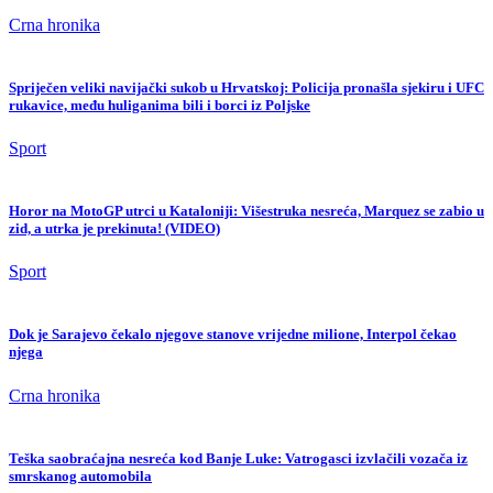
Crna hronika
Spriječen veliki navijački sukob u Hrvatskoj: Policija pronašla sjekiru i UFC
rukavice, među huliganima bili i borci iz Poljske
Sport
Horor na MotoGP utrci u Kataloniji: Višestruka nesreća, Marquez se zabio u
zid, a utrka je prekinuta! (VIDEO)
Sport
Dok je Sarajevo čekalo njegove stanove vrijedne milione, Interpol čekao
njega
Crna hronika
Teška saobraćajna nesreća kod Banje Luke: Vatrogasci izvlačili vozača iz
smrskanog automobila