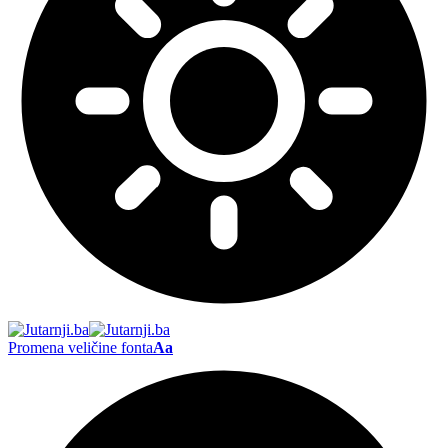
Promena veličine fonta
Aa