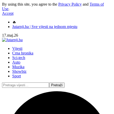
By using this site, you agree to the
Privacy Policy
and
Terms of
Use
.
Accept
🔥
Jutarnji.ba | Sve vijesti na jednom mjestu
17.maj.26
Vijesti
Crna hronika
Sci-tech
Auto
Muzika
Showbiz
Sport