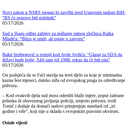
Novi zakon u NSRS mogao bi završiti pred Ustavnim sudom BiH:
“RS će ponovo biti gubitnik”
05/17/2026
Sud u Hagu odbio zahtjev za puštanje ratnog zločinca Ratka
Mladića: “Blizu je smrti, ali ostaje u zatvoru”
05/17/2026
Bakir Izetbegović u emisiji kod Avde Avdića: “Glasaj za SDA da
državi bude bolje, Aliji sam još 1988. rekao da će biti rata”
05/17/2026
On podsjeća da se Faći stavlja na teret djelo za koje je minimalna
kazna šest mjeseci, daleko niža od evropskog praga za određivanje
pritvora.
– Kod ovakvih djela sud mora odrediti blaže mjere, poput zabrane
prilaska ili obaveznog javljanja policiji, umjesto pritvora, tvrdi
Tomić i dodaje da domaći sudovi primjenjuju standard od „tri
godine i više“, koji nije u skladu s evropskim pravnim okvirom.
Ostale vijesti