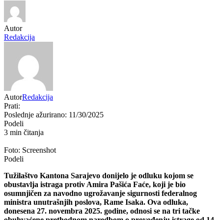
Autor
Redakcija
Autor
Redakcija
Prati:
Poslednje ažurirano: 11/30/2025
Podeli
3 min čitanja
Foto: Screenshot
Podeli
Tužilaštvo Kantona Sarajevo donijelo je odluku kojom se
obustavlja istraga protiv Amira Pašića Faće, koji je bio
osumnjičen za navodno ugrožavanje sigurnosti federalnog
ministra unutrašnjih poslova, Rame Isaka. Ova odluka,
donesena 27. novembra 2025. godine, odnosi se na tri tačke
obuhvaćene prethodnom naredbom o provođenju istrage od 14.