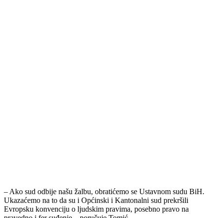
– Ako sud odbije našu žalbu, obratićemo se Ustavnom sudu BiH.
Ukazaćemo na to da su i Općinski i Kantonalni sud prekršili
Evropsku konvenciju o ljudskim pravima, posebno pravo na
pravedno i fer suđenje – poručuje Tomić.