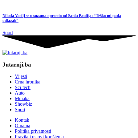
Nikola Vasilj se u suzama oprostio od Sankt Paulija: “Teško mi pada
odlazak”
Sport
Jutarnji.ba
Vijesti
Crna hronika
Sci-tech
Auto
Muzika
Showbiz
Sport
Kontak
O nama
Politika privatnosti
Pravila i uslovi korištenja