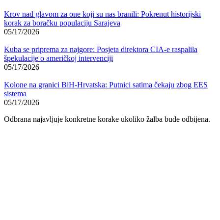
Krov nad glavom za one koji su nas branili: Pokrenut historijski
korak za boračku populaciju Sarajeva
05/17/2026
Kuba se priprema za najgore: Posjeta direktora CIA-e raspalila
špekulacije o američkoj intervenciji
05/17/2026
Kolone na granici BiH-Hrvatska: Putnici satima čekaju zbog EES
sistema
05/17/2026
Odbrana najavljuje konkretne korake ukoliko žalba bude odbijena.