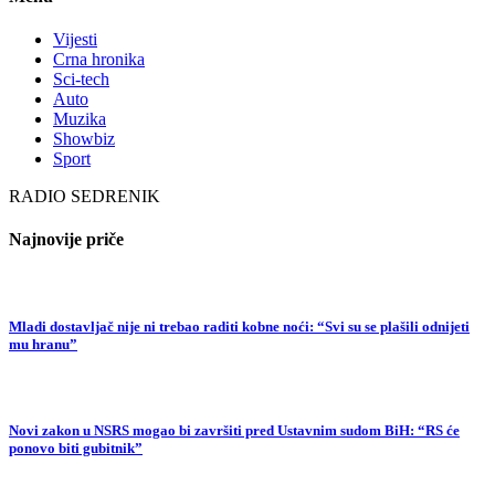
Vijesti
Crna hronika
Sci-tech
Auto
Muzika
Showbiz
Sport
RADIO SEDRENIK
Najnovije priče
Mladi dostavljač nije ni trebao raditi kobne noći: “Svi su se plašili odnijeti
mu hranu”
Novi zakon u NSRS mogao bi završiti pred Ustavnim sudom BiH: “RS će
ponovo biti gubitnik”