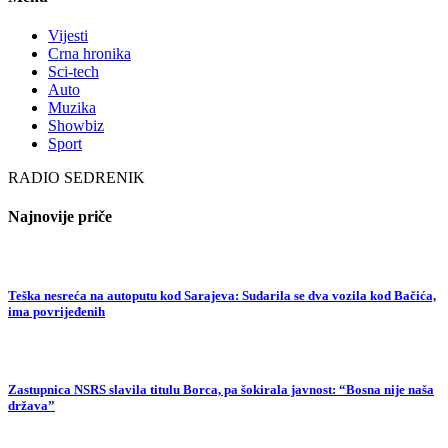
Vijesti
Crna hronika
Sci-tech
Auto
Muzika
Showbiz
Sport
RADIO SEDRENIK
Najnovije priče
Teška nesreća na autoputu kod Sarajeva: Sudarila se dva vozila kod Bačića,
ima povrijeđenih
Zastupnica NSRS slavila titulu Borca, pa šokirala javnost: “Bosna nije naša
država”