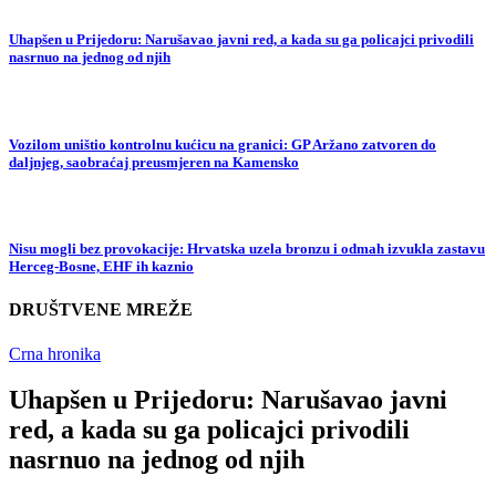
Uhapšen u Prijedoru: Narušavao javni red, a kada su ga policajci privodili
nasrnuo na jednog od njih
Vozilom uništio kontrolnu kućicu na granici: GP Aržano zatvoren do
daljnjeg, saobraćaj preusmjeren na Kamensko
Nisu mogli bez provokacije: Hrvatska uzela bronzu i odmah izvukla zastavu
Herceg-Bosne, EHF ih kaznio
DRUŠTVENE MREŽE
Crna hronika
Uhapšen u Prijedoru: Narušavao javni
red, a kada su ga policajci privodili
nasrnuo na jednog od njih