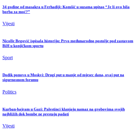
34 godine od masakra u Ferhadiji: Komšić u suzama upitao “Je li ovo bila
borba za moć?”
Vijesti
Nicolle Begović ispisala historiju: Prvo međunarodno postolje pod zastavom
BiH u konjičkom sportu
Sport
Dodik ponovo u Moskvi: Drugi put u manje od mjesec dana, ovaj put na
sigurnosnom forumu
Politics
Kurban-bajram u Gazi: Palestinci klanjaju namaz na grobovima svojih
najbližih dok bombe ne prestaju padati
Vijesti