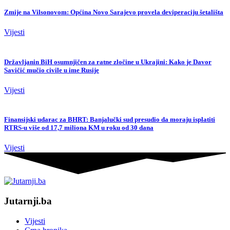
Zmije na Vilsonovom: Općina Novo Sarajevo provela deviperaciju šetališta
Vijesti
Državljanin BiH osumnjičen za ratne zločine u Ukrajini: Kako je Davor
Savičić mučio civile u ime Rusije
Vijesti
Finansijski udarac za BHRT: Banjalučki sud presudio da moraju isplatiti
RTRS-u više od 17,7 miliona KM u roku od 30 dana
Vijesti
Jutarnji.ba
Vijesti