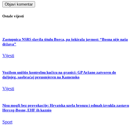
Ostale vijesti
Zastupnica NSRS slavila titulu Borca, pa šokirala javnost: “Bosna nije naša
država”
Vijesti
Vozilom uništio kontrolnu kućicu na granici: GP Aržano zatvoren do
daljnjeg, saobraćaj preusmjeren na Kamensko
Vijesti
Nisu mogli bez provokacije: Hrvatska uzela bronzu i odmah izvukla zastavu
Herceg-Bosne, EHF ih kaznio
Sport