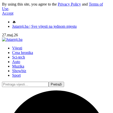
By using this site, you agree to the
Privacy Policy
and
Terms of
Use
.
Accept
🔥
Jutarnji.ba | Sve vijesti na jednom mjestu
27.maj.26
Vijesti
Crna hronika
Sci-tech
Auto
Muzika
Showbiz
Sport