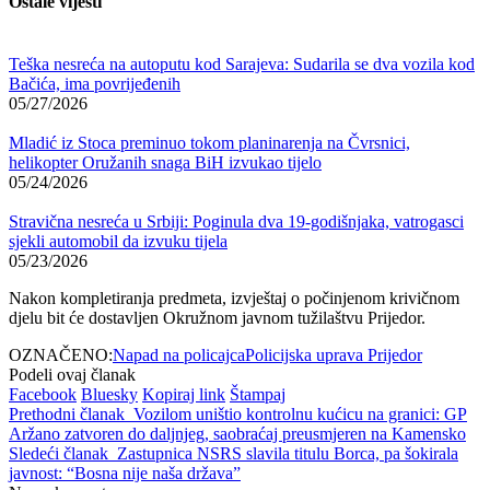
Ostale vijesti
Teška nesreća na autoputu kod Sarajeva: Sudarila se dva vozila kod
Bačića, ima povrijeđenih
05/27/2026
Mladić iz Stoca preminuo tokom planinarenja na Čvrsnici,
helikopter Oružanih snaga BiH izvukao tijelo
05/24/2026
Stravična nesreća u Srbiji: Poginula dva 19-godišnjaka, vatrogasci
sjekli automobil da izvuku tijela
05/23/2026
Nakon kompletiranja predmeta, izvještaj o počinjenom krivičnom
djelu bit će dostavljen Okružnom javnom tužilaštvu Prijedor.
OZNAČENO:
Napad na policajca
Policijska uprava Prijedor
Podeli ovaj članak
Facebook
Bluesky
Kopiraj link
Štampaj
Prethodni članak
Vozilom uništio kontrolnu kućicu na granici: GP
Aržano zatvoren do daljnjeg, saobraćaj preusmjeren na Kamensko
Sledeći članak
Zastupnica NSRS slavila titulu Borca, pa šokirala
javnost: “Bosna nije naša država”