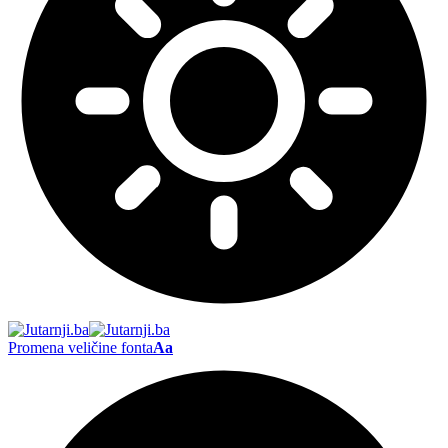
Promena veličine fonta
Aa