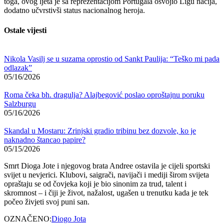
toga, ovog ljeta je sa reprezentacijom Portugala osvojio Ligu nacija,
dodatno učvrstivši status nacionalnog heroja.
Ostale vijesti
Nikola Vasilj se u suzama oprostio od Sankt Paulija: “Teško mi pada
odlazak”
05/16/2026
Roma čeka bh. dragulja? Alajbegović poslao oproštajnu poruku
Salzburgu
05/16/2026
Skandal u Mostaru: Zrinjski gradio tribinu bez dozvole, ko je
naknadno štancao papire?
05/15/2026
Smrt Dioga Jote i njegovog brata Andree ostavila je cijeli sportski
svijet u nevjerici. Klubovi, saigrači, navijači i mediji širom svijeta
opraštaju se od čovjeka koji je bio sinonim za trud, talent i
skromnost – i čiji je život, nažalost, ugašen u trenutku kada je tek
počeo živjeti svoj puni san.
OZNAČENO:
Diogo Jota