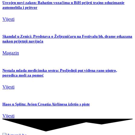
Usvojen novi zakon: Bahatim vozačima u BiH prijeti trajno oduzimanje
automobila i pritvor
Vijesti
Skandal u Zenici: Predstava o Željezničaru na Festivalu bh. drame otkazana
nakon prijetnji navijača
Magazin
Nestala mlada medicinska sestra: Posljednji put viđena rano ujutro,
porodica moli za pomoć
Vijesti
Haos u Splitu: Avion Croatia Airlinesa izletio s piste
Vijesti