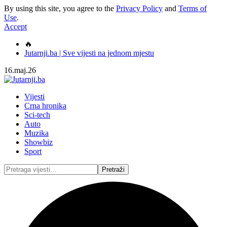
By using this site, you agree to the
Privacy Policy
and
Terms of
Use
.
Accept
🔥
Jutarnji.ba | Sve vijesti na jednom mjestu
16.maj.26
Vijesti
Crna hronika
Sci-tech
Auto
Muzika
Showbiz
Sport