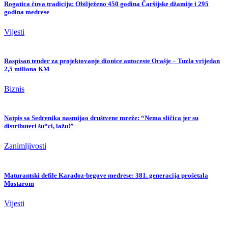
Rogatica čuva tradiciju: Obilježeno 450 godina Čaršijske džamije i 295
godina medrese
Vijesti
Raspisan tender za projektovanje dionice autoceste Orašje – Tuzla vrijedan
2,5 miliona KM
Biznis
Natpis sa Sedrenika nasmijao društvene mreže: “Nema sličica jer su
distributeri šu*ci, lažu!”
Zanimljivosti
Maturantski defile Karađoz-begove medrese: 381. generacija prošetala
Mostarom
Vijesti