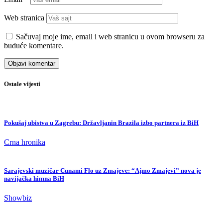
Web stranica
Sačuvaj moje ime, email i web stranicu u ovom browseru za
buduće komentare.
Ostale vijesti
Pokušaj ubistva u Zagrebu: Državljanin Brazila izbo partnera iz BiH
Crna hronika
Sarajevski muzičar Cunami Flo uz Zmajeve: “Ajmo Zmajevi” nova je
navijačka himna BiH
Showbiz