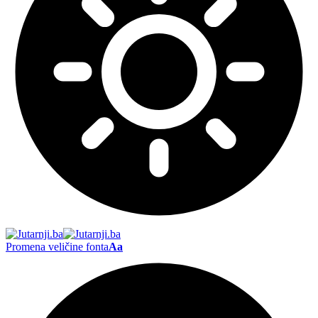
Promena veličine fonta
Aa