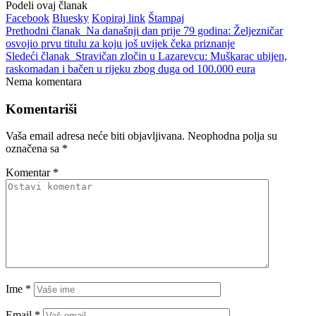
Podeli ovaj članak
Facebook
Bluesky
Kopiraj link
Štampaj
Prethodni članak
Na današnji dan prije 79 godina: Željezničar
osvojio prvu titulu za koju još uvijek čeka priznanje
Sledeći članak
Stravičan zločin u Lazarevcu: Muškarac ubijen,
raskomadan i bačen u rijeku zbog duga od 100.000 eura
Nema komentara
Komentariši
Vaša email adresa neće biti objavljivana.
Neophodna polja su
označena sa
*
Komentar
*
Ime
*
Email
*