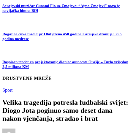
Sarajevski muzičar Cunami Flo uz Zmajeve: “Ajmo Zmajevi” nova je
navijačka himna BiH
Rogatica čuva tradiciju: Obilježeno 450 godina Čaršijske džamije i 295
godina medrese
Raspisan tender za projektovanje dionice autoceste Orašje – Tuzla vrijedan
2,5 miliona KM
DRUŠTVENE MREŽE
Sport
Velika tragedija potresla fudbalski svijet:
Diogo Jota poginuo samo deset dana
nakon vjenčanja, stradao i brat