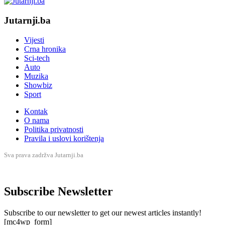
Jutarnji.ba
Vijesti
Crna hronika
Sci-tech
Auto
Muzika
Showbiz
Sport
Kontak
O nama
Politika privatnosti
Pravila i uslovi korištenja
Sva prava zadržva Jutarnji.ba
Subscribe Newsletter
Subscribe to our newsletter to get our newest articles instantly!
[mc4wp_form]