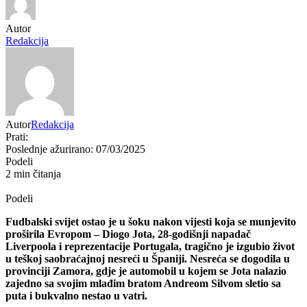
Autor
Redakcija
Autor
Redakcija
Prati:
Poslednje ažurirano: 07/03/2025
Podeli
2 min čitanja
Podeli
Fudbalski svijet ostao je u šoku nakon vijesti koja se munjevito
proširila Evropom – Diogo Jota, 28-godišnji napadač
Liverpoola i reprezentacije Portugala, tragično je izgubio život
u teškoj saobraćajnoj nesreći u Španiji. Nesreća se dogodila u
provinciji Zamora, gdje je automobil u kojem se Jota nalazio
zajedno sa svojim mlađim bratom Andreom Silvom sletio sa
puta i bukvalno nestao u vatri.