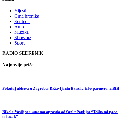
Vijesti
Crna hronika
Sci-tech
Auto
Muzika
Showbiz
Sport
RADIO SEDRENIK
Najnovije priče
Pokušaj ubistva u Zagrebu: Državljanin Brazila izbo partnera iz BiH
Nikola Vasilj se u suzama oprostio od Sankt Paulija: “Teško mi pada
odlazak”