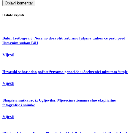
Ostale vijesti
Bakir Izetbegović: Nećemo dozvoliti zabranu ljiljana, zakon će pasti pred
Ustavnim sudom BiH
Vijesti
Hrvatski sabor odao počast žrtvama genocida u Srebrenici minutom šutnje
Vijesti
Uhapšen muškarac iz Ugljevika: Mjesecima ženama slao eksplicitne
fotografije i snimke
Vijesti