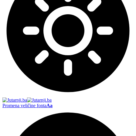
Promena veličine fonta
Aa