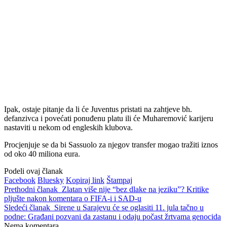
Ipak, ostaje pitanje da li će Juventus pristati na zahtjeve bh.
defanzivca i povećati ponuđenu platu ili će Muharemović karijeru
nastaviti u nekom od engleskih klubova.
Procjenjuje se da bi Sassuolo za njegov transfer mogao tražiti iznos
od oko 40 miliona eura.
Podeli ovaj članak
Facebook
Bluesky
Kopiraj link
Štampaj
Prethodni članak
Zlatan više nije “bez dlake na jeziku”? Kritike
pljušte nakon komentara o FIFA-i i SAD-u
Sledeći članak
Sirene u Sarajevu će se oglasiti 11. jula tačno u
podne: Građani pozvani da zastanu i odaju počast žrtvama genocida
Nema komentara