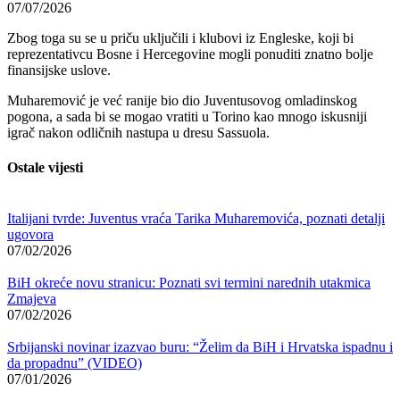
07/07/2026
Zbog toga su se u priču uključili i klubovi iz Engleske, koji bi
reprezentativcu Bosne i Hercegovine mogli ponuditi znatno bolje
finansijske uslove.
Muharemović je već ranije bio dio Juventusovog omladinskog
pogona, a sada bi se mogao vratiti u Torino kao mnogo iskusniji
igrač nakon odličnih nastupa u dresu Sassuola.
Ostale vijesti
Italijani tvrde: Juventus vraća Tarika Muharemovića, poznati detalji
ugovora
07/02/2026
BiH okreće novu stranicu: Poznati svi termini narednih utakmica
Zmajeva
07/02/2026
Srbijanski novinar izazvao buru: “Želim da BiH i Hrvatska ispadnu i
da propadnu” (VIDEO)
07/01/2026