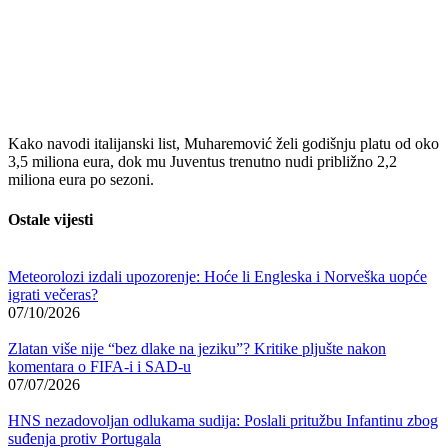
Kako navodi italijanski list, Muharemović želi godišnju platu od oko
3,5 miliona eura, dok mu Juventus trenutno nudi približno 2,2
miliona eura po sezoni.
Ostale vijesti
Meteorolozi izdali upozorenje: Hoće li Engleska i Norveška uopće
igrati večeras?
07/10/2026
Zlatan više nije “bez dlake na jeziku”? Kritike pljušte nakon
komentara o FIFA-i i SAD-u
07/07/2026
HNS nezadovoljan odlukama sudija: Poslali pritužbu Infantinu zbog
suđenja protiv Portugala