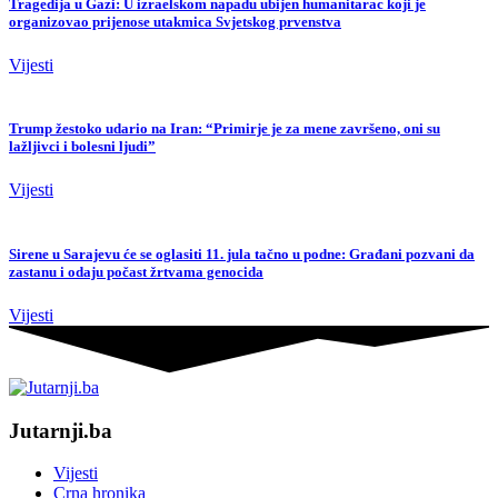
Tragedija u Gazi: U izraelskom napadu ubijen humanitarac koji je
organizovao prijenose utakmica Svjetskog prvenstva
Vijesti
Trump žestoko udario na Iran: “Primirje je za mene završeno, oni su
lažljivci i bolesni ljudi”
Vijesti
Sirene u Sarajevu će se oglasiti 11. jula tačno u podne: Građani pozvani da
zastanu i odaju počast žrtvama genocida
Vijesti
Jutarnji.ba
Vijesti
Crna hronika