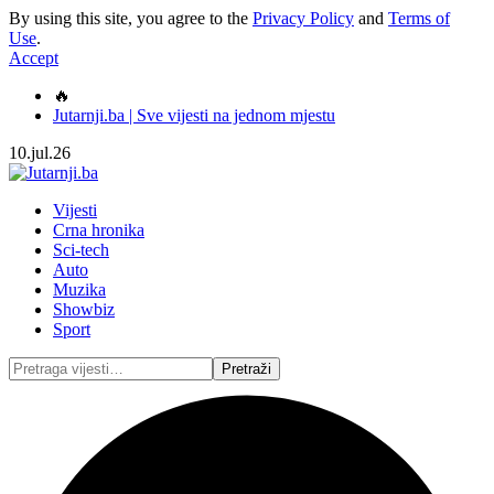
By using this site, you agree to the
Privacy Policy
and
Terms of
Use
.
Accept
🔥
Jutarnji.ba | Sve vijesti na jednom mjestu
10.jul.26
Vijesti
Crna hronika
Sci-tech
Auto
Muzika
Showbiz
Sport