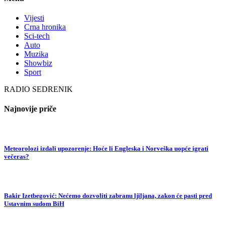
Vijesti
Crna hronika
Sci-tech
Auto
Muzika
Showbiz
Sport
RADIO SEDRENIK
Najnovije priče
Meteorolozi izdali upozorenje: Hoće li Engleska i Norveška uopće igrati
večeras?
Bakir Izetbegović: Nećemo dozvoliti zabranu ljiljana, zakon će pasti pred
Ustavnim sudom BiH