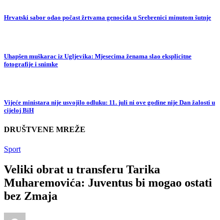
Hrvatski sabor odao počast žrtvama genocida u Srebrenici minutom šutnje
Uhapšen muškarac iz Ugljevika: Mjesecima ženama slao eksplicitne
fotografije i snimke
Vijeće ministara nije usvojilo odluku: 11. juli ni ove godine nije Dan žalosti u
cijeloj BiH
DRUŠTVENE MREŽE
Sport
Veliki obrat u transferu Tarika
Muharemovića: Juventus bi mogao ostati
bez Zmaja