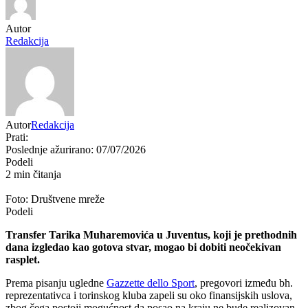
Autor
Redakcija
Autor
Redakcija
Prati:
Poslednje ažurirano: 07/07/2026
Podeli
2 min čitanja
Foto: Društvene mreže
Podeli
Transfer Tarika Muharemovića u Juventus, koji je prethodnih
dana izgledao kao gotova stvar, mogao bi dobiti neočekivan
rasplet.
Prema pisanju ugledne
Gazzette dello Sport
, pregovori između bh.
reprezentativca i torinskog kluba zapeli su oko finansijskih uslova,
zbog čega postoji mogućnost da posao na kraju ne bude realizovan.