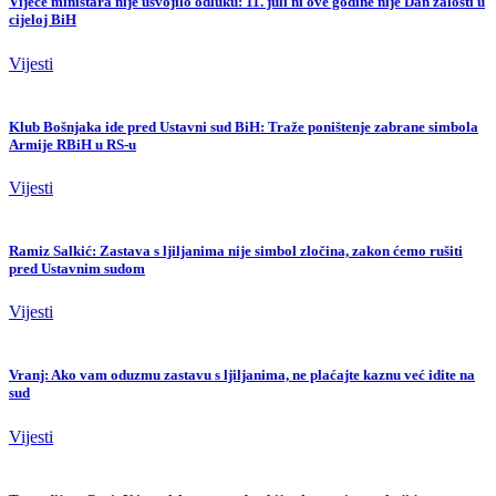
Vijeće ministara nije usvojilo odluku: 11. juli ni ove godine nije Dan žalosti u
cijeloj BiH
Vijesti
Klub Bošnjaka ide pred Ustavni sud BiH: Traže poništenje zabrane simbola
Armije RBiH u RS-u
Vijesti
Ramiz Salkić: Zastava s ljiljanima nije simbol zločina, zakon ćemo rušiti
pred Ustavnim sudom
Vijesti
Vranj: Ako vam oduzmu zastavu s ljiljanima, ne plaćajte kaznu već idite na
sud
Vijesti