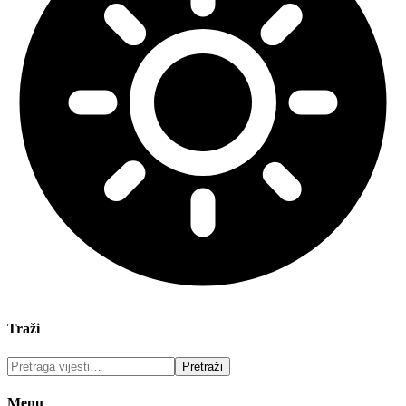
Traži
Menu