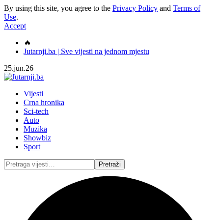
By using this site, you agree to the
Privacy Policy
and
Terms of
Use
.
Accept
🔥
Jutarnji.ba | Sve vijesti na jednom mjestu
25.jun.26
Vijesti
Crna hronika
Sci-tech
Auto
Muzika
Showbiz
Sport