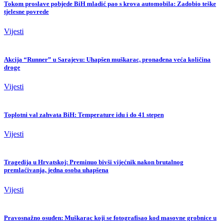
Tokom proslave pobjede BiH mladić pao s krova automobila: Zadobio teške
tjelesne povrede
Vijesti
Akcija “Runner” u Sarajevu: Uhapšen muškarac, pronađena veća količina
droge
Vijesti
Toplotni val zahvata BiH: Temperature idu i do 41 stepen
Vijesti
Tragedija u Hrvatskoj: Preminuo bivši vijećnik nakon brutalnog
premlaćivanja, jedna osoba uhapšena
Vijesti
Pravosnažno osuđen: Muškarac koji se fotografisao kod masovne grobnice u