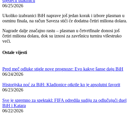
sljedeću utakmicu
06/25/2026
Ukoliko izabranici BiH naprave još jedan korak i izbore plasman u
osminu finala, na račun Saveza stići će dodatna četiri miliona dolara.
Nagrade dalje značajno rastu – plasman u četvrtfinale donosi još
četiri miliona dolara, dok su iznosi za završnicu turnira višestruko
veći.
Ostale vijesti
Pred meč odluke stigle nove prognoze: Evo kakve šanse daju BiH
06/24/2026
Historijska noć za BiH: Kladionice otkrile ko je apsolutni favorit
06/23/2026
Sve je spremno za spektakl: FIFA odredila sudiju za odlučujući duel
BiH i Katara
06/22/2026