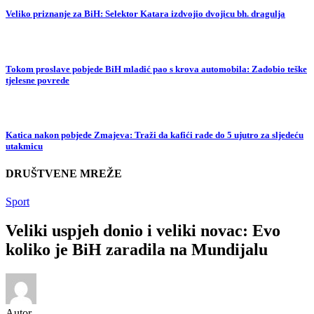
Veliko priznanje za BiH: Selektor Katara izdvojio dvojicu bh. dragulja
Tokom proslave pobjede BiH mladić pao s krova automobila: Zadobio teške
tjelesne povrede
Katica nakon pobjede Zmajeva: Traži da kafići rade do 5 ujutro za sljedeću
utakmicu
DRUŠTVENE MREŽE
Sport
Veliki uspjeh donio i veliki novac: Evo
koliko je BiH zaradila na Mundijalu
Autor