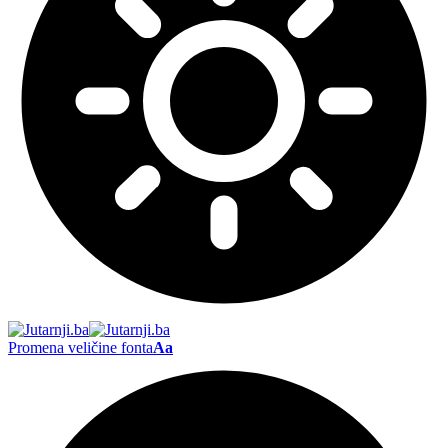
Promena veličine fonta
Aa