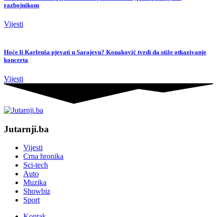
razbojnikom
Vijesti
Hoće li Karleuša pjevati u Sarajevu? Konaković tvrdi da stiže otkazivanje
koncerta
Vijesti
Jutarnji.ba
Vijesti
Crna hronika
Sci-tech
Auto
Muzika
Showbiz
Sport
Kontak