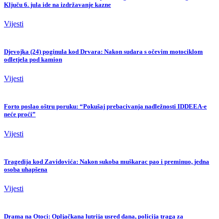
Ključu 6. jula ide na izdržavanje kazne
Vijesti
Djevojka (24) poginula kod Drvara: Nakon sudara s očevim motociklom
odletjela pod kamion
Vijesti
Forto poslao oštru poruku: “Pokušaj prebacivanja nadležnosti IDDEEA-e
neće proći”
Vijesti
Tragedija kod Zavidovića: Nakon sukoba muškarac pao i preminuo, jedna
osoba uhapšena
Vijesti
Drama na Otoci: Opljačkana lutrija usred dana, policija traga za