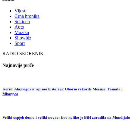
Vijesti
Crna hronika
Sci-tech
Auto
Muzika
Showbiz
Sport
RADIO SEDRENIK
Najnovije priče
Kerim Alajbegović ispisao historiju: Oborio rekorde Messija, Yamala i
Mbappea
Veliki uspjeh donio i veliki novac: Evo koliko je BiH zaradila na Mundijalu