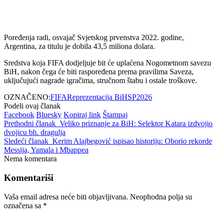
Poređenja radi, osvajač Svjetskog prvenstva 2022. godine,
Argentina, za titulu je dobila 43,5 miliona dolara.
Sredstva koja FIFA dodjeljuje bit će uplaćena Nogometnom savezu
BiH, nakon čega će biti raspoređena prema pravilima Saveza,
uključujući nagrade igračima, stručnom štabu i ostale troškove.
OZNAČENO:
FIFA
Reprezentacija BiH
SP2026
Podeli ovaj članak
Facebook
Bluesky
Kopiraj link
Štampaj
Prethodni članak
Veliko priznanje za BiH: Selektor Katara izdvojio
dvojicu bh. dragulja
Sledeći članak
Kerim Alajbegović ispisao historiju: Oborio rekorde
Messija, Yamala i Mbappea
Nema komentara
Komentariši
Vaša email adresa neće biti objavljivana.
Neophodna polja su
označena sa
*