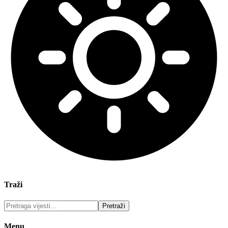
Traži
Menu