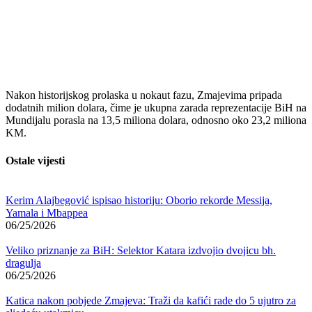
Nakon historijskog prolaska u nokaut fazu, Zmajevima pripada
dodatnih milion dolara, čime je ukupna zarada reprezentacije BiH na
Mundijalu porasla na 13,5 miliona dolara, odnosno oko 23,2 miliona
KM.
Ostale vijesti
Kerim Alajbegović ispisao historiju: Oborio rekorde Messija,
Yamala i Mbappea
06/25/2026
Veliko priznanje za BiH: Selektor Katara izdvojio dvojicu bh.
dragulja
06/25/2026
Katica nakon pobjede Zmajeva: Traži da kafići rade do 5 ujutro za