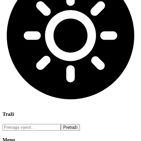
Traži
Menu