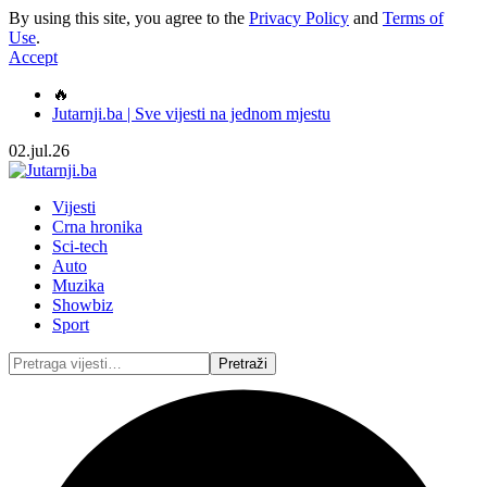
By using this site, you agree to the
Privacy Policy
and
Terms of
Use
.
Accept
🔥
Jutarnji.ba | Sve vijesti na jednom mjestu
02.jul.26
Vijesti
Crna hronika
Sci-tech
Auto
Muzika
Showbiz
Sport