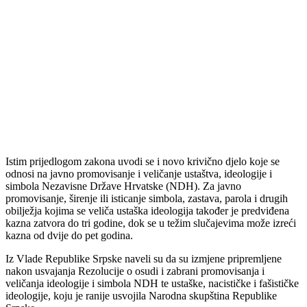
Istim prijedlogom zakona uvodi se i novo krivično djelo koje se
odnosi na javno promovisanje i veličanje ustaštva, ideologije i
simbola Nezavisne Države Hrvatske (NDH). Za javno
promovisanje, širenje ili isticanje simbola, zastava, parola i drugih
obilježja kojima se veliča ustaška ideologija također je predviđena
kazna zatvora do tri godine, dok se u težim slučajevima može izreći
kazna od dvije do pet godina.
Iz Vlade Republike Srpske naveli su da su izmjene pripremljene
nakon usvajanja Rezolucije o osudi i zabrani promovisanja i
veličanja ideologije i simbola NDH te ustaške, nacističke i fašističke
ideologije, koju je ranije usvojila Narodna skupština Republike