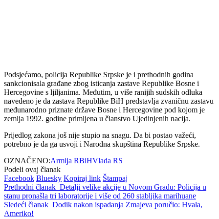
Podsjećamo, policija Republike Srpske je i prethodnih godina
sankcionisala građane zbog isticanja zastave Republike Bosne i
Hercegovine s ljiljanima. Međutim, u više ranijih sudskih odluka
navedeno je da zastava Republike BiH predstavlja zvaničnu zastavu
međunarodno priznate države Bosne i Hercegovine pod kojom je
zemlja 1992. godine primljena u članstvo Ujedinjenih nacija.
Prijedlog zakona još nije stupio na snagu. Da bi postao važeći,
potrebno je da ga usvoji i Narodna skupština Republike Srpske.
OZNAČENO:
Armija RBiH
Vlada RS
Podeli ovaj članak
Facebook
Bluesky
Kopiraj link
Štampaj
Prethodni članak
Detalji velike akcije u Novom Gradu: Policija u
stanu pronašla tri laboratorije i više od 260 stabljika marihuane
Sledeći članak
Dodik nakon ispadanja Zmajeva poručio: Hvala,
Ameriko!