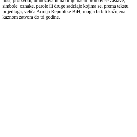
nosi, proizvodi, umnožava ili na drugi način promoviše zastave,
simbole, oznake, parole ili druge sadržaje kojima se, prema tekstu
prijedloga, veliča Armija Republike BiH, mogla bi biti kažnjena
kaznom zatvora do tri godine.