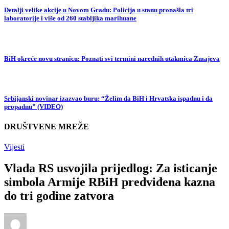
Detalji velike akcije u Novom Gradu: Policija u stanu pronašla tri
laboratorije i više od 260 stabljika marihuane
BiH okreće novu stranicu: Poznati svi termini narednih utakmica Zmajeva
Srbijanski novinar izazvao buru: “Želim da BiH i Hrvatska ispadnu i da
propadnu” (VIDEO)
DRUŠTVENE MREŽE
Vijesti
Vlada RS usvojila prijedlog: Za isticanje
simbola Armije RBiH predviđena kazna
do tri godine zatvora