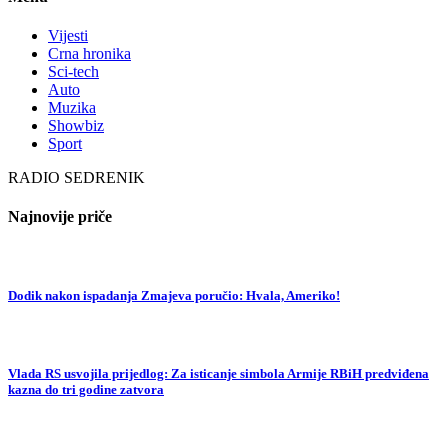
Vijesti
Crna hronika
Sci-tech
Auto
Muzika
Showbiz
Sport
RADIO SEDRENIK
Najnovije priče
Dodik nakon ispadanja Zmajeva poručio: Hvala, Ameriko!
Vlada RS usvojila prijedlog: Za isticanje simbola Armije RBiH predviđena
kazna do tri godine zatvora