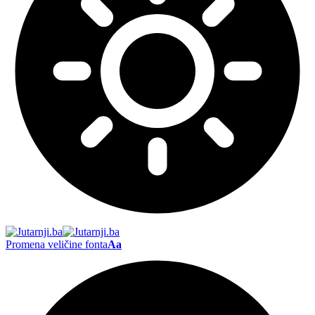
Promena veličine fonta
Aa