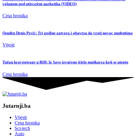
volanom pod utjecajem narkotika (VIDEO)
Crna hronika
Osuđen Denis Prcić: Tri godine zatvora i obaveza da vrati novac studentima
Vijesti
Tužan kraj potrage u BiH: Iz Save izvučeno tijelo muškarca koji se utopio
Crna hronika
Jutarnji.ba
Vijesti
Crna hronika
Sci-tech
Auto