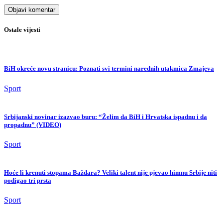
Ostale vijesti
BiH okreće novu stranicu: Poznati svi termini narednih utakmica Zmajeva
Sport
Srbijanski novinar izazvao buru: “Želim da BiH i Hrvatska ispadnu i da
propadnu” (VIDEO)
Sport
Hoće li krenuti stopama Baždara? Veliki talent nije pjevao himnu Srbije niti
podigao tri prsta
Sport