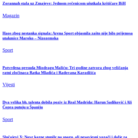
Zorannah stala uz Zmajeve: Jednom rečenicom ušutkala kritičare BiH
Magazin
Haos zbog nestanka signala: Arena Sport objasnila zašto nije bilo prijenosa
utakmice Maroko – Nizozemska
Sport
Potvrđena presuda Miodragu Maliću: Tri godine zatvora zbog veličanja
ratni zločinaca Ratka Mladića i Radovana Karadžića
Vijesti
Dva velika bh. talenta dobila poziv iz Real Madrida: Harun Sadiković i Ali
Čopra putuju u Španiju
Sport
Slučajevi X: Nove kazne stupile na snagu, ali nesavjesni vozači i dalje za