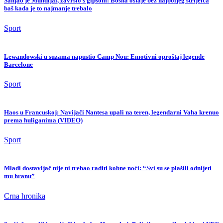
Sanjao je Mundijal, završio s gipsom: Bosna ostaje bez najboljeg strijelca
baš kada je to najmanje trebalo
Sport
Lewandowski u suzama napustio Camp Nou: Emotivni oproštaj legende
Barcelone
Sport
Haos u Francuskoj: Navijači Nantesa upali na teren, legendarni Vaha krenuo
prema huliganima (VIDEO)
Sport
Mladi dostavljač nije ni trebao raditi kobne noći: “Svi su se plašili odnijeti
mu hranu”
Crna hronika