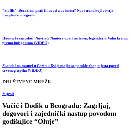
“Sniffit”: Bezazleni prah ili uvod u ovisnost? Novi trend koji osvaja
tinejdžere u regionu
Haos u Francuskoj: Navijači Nantesa upali na teren, legendarni Vaha krenuo
prema huliganima (VIDEO)
Skandal na maturi u Cazinu: Dvije majke se potukle zbog mjesta pored
crvenog tepiha (VIDEO)
DRUŠTVENE MREŽE
Vijesti
Vučić i Dodik u Beogradu: Zagrljaj,
dogovori i zajednički nastup povodom
godišnjice “Oluje”