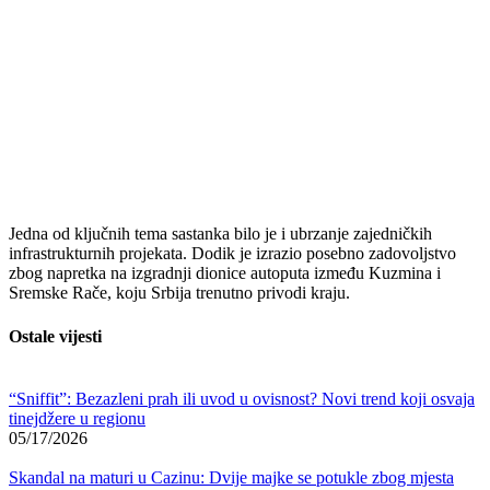
Jedna od ključnih tema sastanka bilo je i ubrzanje zajedničkih
infrastrukturnih projekata. Dodik je izrazio posebno zadovoljstvo
zbog napretka na izgradnji dionice autoputa između Kuzmina i
Sremske Rače, koju Srbija trenutno privodi kraju.
Ostale vijesti
“Sniffit”: Bezazleni prah ili uvod u ovisnost? Novi trend koji osvaja
tinejdžere u regionu
05/17/2026
Skandal na maturi u Cazinu: Dvije majke se potukle zbog mjesta