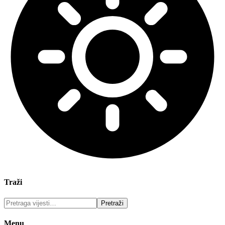
Traži
Menu