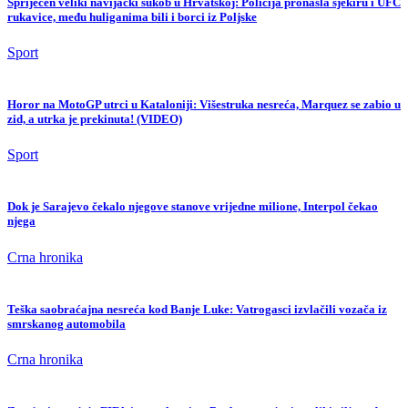
Spriječen veliki navijački sukob u Hrvatskoj: Policija pronašla sjekiru i UFC
rukavice, među huliganima bili i borci iz Poljske
Sport
Horor na MotoGP utrci u Kataloniji: Višestruka nesreća, Marquez se zabio u
zid, a utrka je prekinuta! (VIDEO)
Sport
Dok je Sarajevo čekalo njegove stanove vrijedne milione, Interpol čekao
njega
Crna hronika
Teška saobraćajna nesreća kod Banje Luke: Vatrogasci izvlačili vozača iz
smrskanog automobila
Crna hronika