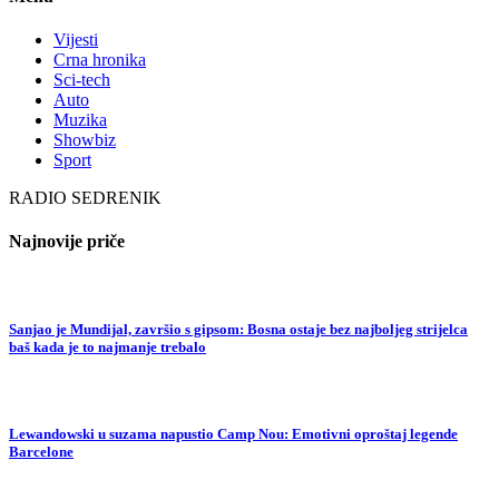
Vijesti
Crna hronika
Sci-tech
Auto
Muzika
Showbiz
Sport
RADIO SEDRENIK
Najnovije priče
Sanjao je Mundijal, završio s gipsom: Bosna ostaje bez najboljeg strijelca
baš kada je to najmanje trebalo
Lewandowski u suzama napustio Camp Nou: Emotivni oproštaj legende
Barcelone