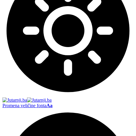
Promena veličine fonta
Aa