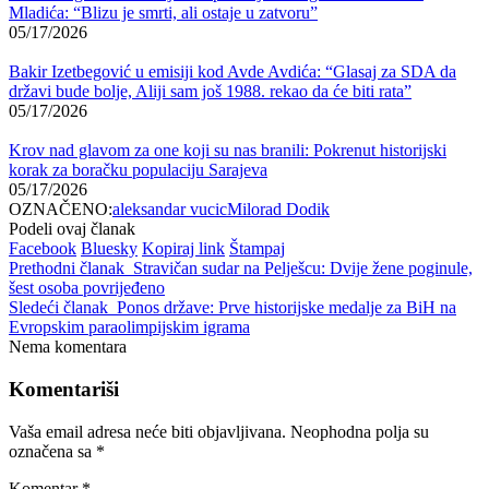
Mladića: “Blizu je smrti, ali ostaje u zatvoru”
05/17/2026
Bakir Izetbegović u emisiji kod Avde Avdića: “Glasaj za SDA da
državi bude bolje, Aliji sam još 1988. rekao da će biti rata”
05/17/2026
Krov nad glavom za one koji su nas branili: Pokrenut historijski
korak za boračku populaciju Sarajeva
05/17/2026
OZNAČENO:
aleksandar vucic
Milorad Dodik
Podeli ovaj članak
Facebook
Bluesky
Kopiraj link
Štampaj
Prethodni članak
Stravičan sudar na Pelješcu: Dvije žene poginule,
šest osoba povrijeđeno
Sledeći članak
Ponos države: Prve historijske medalje za BiH na
Evropskim paraolimpijskim igrama
Nema komentara
Komentariši
Vaša email adresa neće biti objavljivana.
Neophodna polja su
označena sa
*
Komentar
*