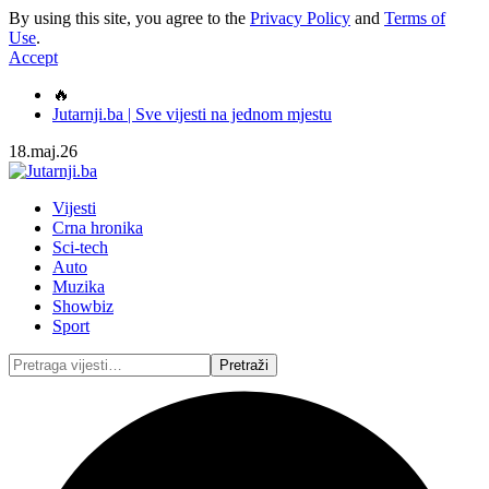
By using this site, you agree to the
Privacy Policy
and
Terms of
Use
.
Accept
🔥
Jutarnji.ba | Sve vijesti na jednom mjestu
18.maj.26
Vijesti
Crna hronika
Sci-tech
Auto
Muzika
Showbiz
Sport