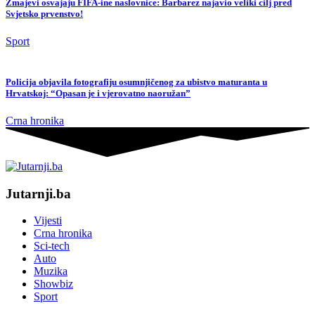
Zmajevi osvajaju FIFA-ine naslovnice: Barbarez najavio veliki cilj pred
Svjetsko prvenstvo!
Sport
Policija objavila fotografiju osumnjičenog za ubistvo maturanta u
Hrvatskoj: “Opasan je i vjerovatno naoružan”
Crna hronika
Jutarnji.ba
Vijesti
Crna hronika
Sci-tech
Auto
Muzika
Showbiz
Sport