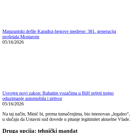
05/16/2026
Usvojen novi zakon: Bahatim vozačima u BiH prijeti trajno
oduzimanje automobila i pritvor
05/16/2026
Na taj način, Minić bi, prema tumačenjima, bio imenovan „legalno“,
u slučaju da Ustavni sud dovede u pitanje legitimitet aktuelne Vlade.
Druga opcija: tehnički mandat
Druga mogućnost jeste da postojeća Vlada RS-a nastavi rad u
tehničkom mandatu sve do konačnog izbora novog predsjednika
Republike Srpske, što zavisi od ponavljanja izbora na nekoliko
biračkih mjesta, zakazanih za 8. februar.
Podsjećamo, Narodna skupština RS-a potvrdila je novu Vladu 2.