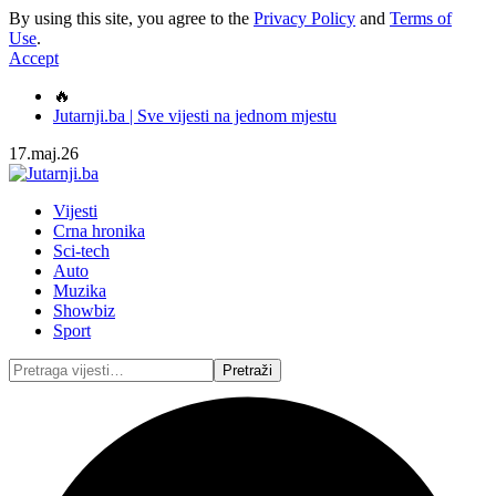
By using this site, you agree to the
Privacy Policy
and
Terms of
Use
.
Accept
🔥
Jutarnji.ba | Sve vijesti na jednom mjestu
17.maj.26
Vijesti
Crna hronika
Sci-tech
Auto
Muzika
Showbiz
Sport