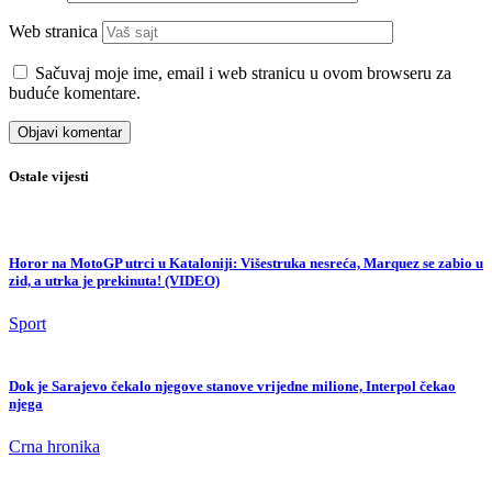
Ostale vijesti
Horor na MotoGP utrci u Kataloniji: Višestruka nesreća, Marquez se zabio u
zid, a utrka je prekinuta! (VIDEO)
Sport
Dok je Sarajevo čekalo njegove stanove vrijedne milione, Interpol čekao
njega
Crna hronika