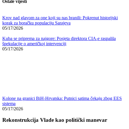
Ostale vijesti
Krov nad glavom za one koji su nas branili: Pokrenut historijski
korak za boračku populaciju Sarajeva
05/17/2026
Kuba se priprema za najgore: Posjeta direktora CIA-e raspalila
špekulacije o američkoj intervenciji
05/17/2026
Kolone na granici BiH-Hrvatska: Putnici satima čekaju zbog EES
sistema
05/17/2026
Rekonstrukcija Vlade kao politički manevar