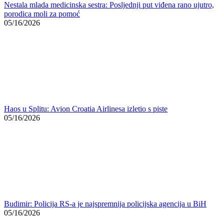
Haos u Splitu: Avion Croatia Airlinesa izletio s piste
05/16/2026
Budimir: Policija RS-a je najspremnija policijska agencija u BiH
05/16/2026
Konačnu riječ ima Ustavni sud