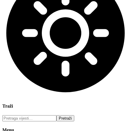
Traži
Menu