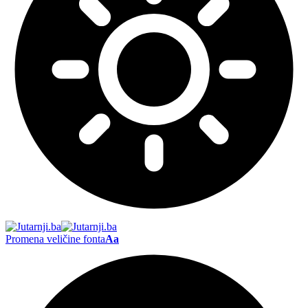
Promena veličine fonta
Aa