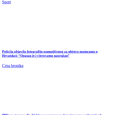
Policija objavila fotografiju osumnjičenog za ubistvo maturanta u
Hrvatskoj: “Opasan je i vjerovatno naoružan”
Crna hronika
PDV na stanove: Ko blokira povrat novca kupcima prve nekretnine?
Politics