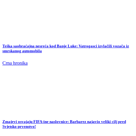
Teška saobraćajna nesreća kod Banje Luke: Vatrogasci izvlačili vozača iz
smrskanog automobila
Crna hronika
Zmajevi osvajaju FIFA-ine naslovnice: Barbarez najavio veliki cilj pred
Svjetsko prvenstvo!
Sport