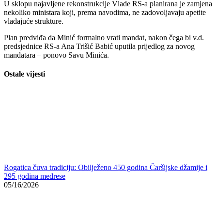
U sklopu najavljene rekonstrukcije Vlade RS-a planirana je zamjena
nekoliko ministara koji, prema navodima, ne zadovoljavaju apetite
vladajuće strukture.
Plan predviđa da Minić formalno vrati mandat, nakon čega bi v.d.
predsjednice RS-a Ana Trišić Babić uputila prijedlog za novog
mandatara – ponovo Savu Minića.
Ostale vijesti
Rogatica čuva tradiciju: Obilježeno 450 godina Čaršijske džamije i
295 godina medrese
05/16/2026
Maturantski defile Karađoz-begove medrese: 381. generacija
prošetala Mostarom