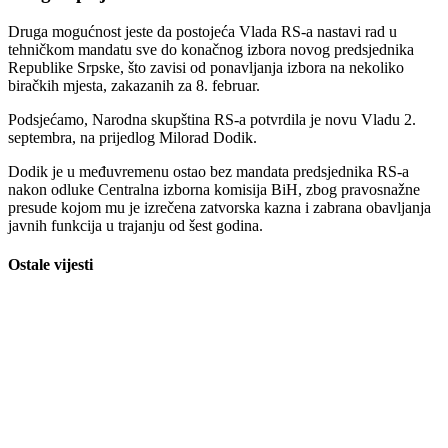
septembra, na prijedlog Milorad Dodik.
Dodik je u međuvremenu ostao bez mandata predsjednika RS-a
nakon odluke Centralna izborna komisija BiH, zbog pravosnažne
presude kojom mu je izrečena zatvorska kazna i zabrana obavljanja
javnih funkcija u trajanju od šest godina.
Ostale vijesti
Nestala mlada medicinska sestra: Posljednji put viđena rano ujutro,
porodica moli za pomoć
05/16/2026