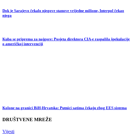
Dok je Sarajevo čekalo njegove stanove vrijedne milione, Interpol čekao
njega
Kuba se priprema za najgore: Posjeta direktora CIA-e raspalila špekulacije
o američkoj intervenciji
Kolone na granici BiH-Hrvatska: Putnici satima čekaju zbog EES sistema
DRUŠTVENE MREŽE
Vijesti