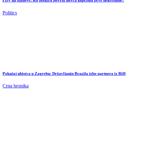
Pokušaj ubistva u Zagrebu: Državljanin Brazila izbo partnera iz BiH
Crna hronika
Nikola Vasilj se u suzama oprostio od Sankt Paulija: “Teško mi pada
odlazak”
Sport