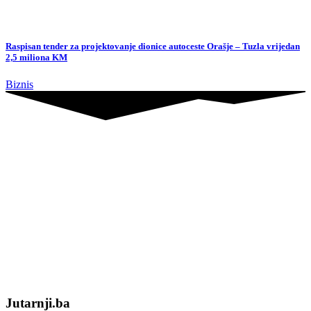
Jutarnji.ba
Vijesti
Crna hronika
Sci-tech
Auto
Muzika
Showbiz
Sport