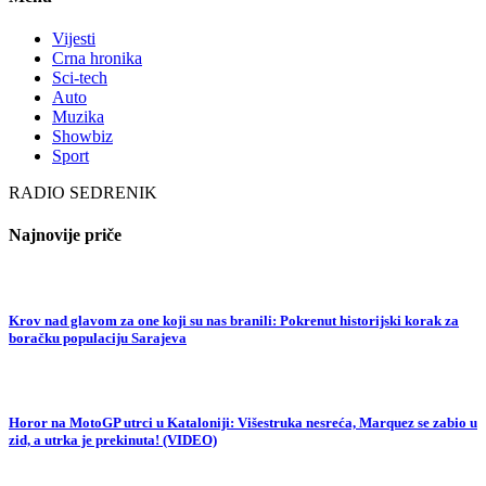
Vijesti
Crna hronika
Sci-tech
Auto
Muzika
Showbiz
Sport
RADIO SEDRENIK
Najnovije priče
Krov nad glavom za one koji su nas branili: Pokrenut historijski korak za
boračku populaciju Sarajeva
Horor na MotoGP utrci u Kataloniji: Višestruka nesreća, Marquez se zabio u
zid, a utrka je prekinuta! (VIDEO)