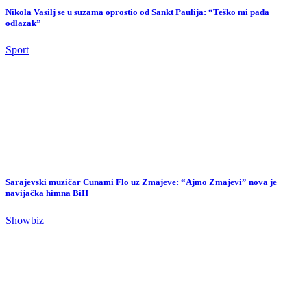
Sarajevski muzičar Cunami Flo uz Zmajeve: “Ajmo Zmajevi” nova je
navijačka himna BiH
Showbiz
Raspisan tender za projektovanje dionice autoceste Orašje – Tuzla vrijedan
2,5 miliona KM
Biznis