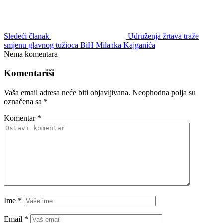
Komentariši
Vaša email adresa neće biti objavljivana.
Neophodna polja su
označena sa
*
Komentar
*
Ime
*
Email
*
Web stranica
Sačuvaj moje ime, email i web stranicu u ovom browseru za
buduće komentare.