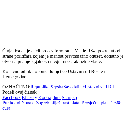
Činjenica da je cijeli proces formiranja Vlade RS-a pokrenut od
strane političara kojem je mandat pravosnažno oduzet, dodatno je
otvorila pitanje legalnosti i legitimiteta aktuelne vlade.
Konačnu odluku o tome donijet će Ustavni sud Bosne i
Hercegovine.
OZNAČENO:
Republika Srpska
Savo Minić
Ustavni sud BiH
Podeli ovaj članak
Facebook
Bluesky
Kopiraj link
Štampaj
Prethodni članak
Zagreb bilježi rast plata: Prosječna plata 1.668
eura
Sledeći članak
Udruženja žrtava traže
smjenu glavnog tužioca BiH Milanka Kajganića
Nema komentara