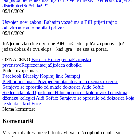
Natpis sa Sedrenika nasmijao društvene mreže: “Nema sličica jer su
distributeri šu*ci, lažu!”
05/16/2026
Usvojen novi zakon: Bahatim vozačima u BiH prijeti trajno
oduzimanje automobila i pritvor
05/16/2026
Još jedno zlato ide u vitrine BiH. Još jedna priča za ponos. I još
jedan dokaz da ova ekipa – kad igra – ne zna za poraz.
OZNAČENO:
Bosna i Hercegovina
Evropsko
prvenstvo
Reprezentacija
Sjedeca odbojka
Podeli ovaj članak
Facebook
Bluesky
Kopiraj link
Štampaj
Prethodni članak
Povrijeđeni otac došao na dženazu kćerki:
Sarajevo se oprostilo od mlade doktorice Aide Softić
Sledeći članak
Uposlenici Hitne pomoći u koloni vozila došli na
dženazu kolegici Aidi Softić: Sarajevo se oprostilo od doktorice koja
je stradala kod Foče
Nema komentara
Komentariši
Vaša email adresa neće biti objavljivana.
Neophodna polja su