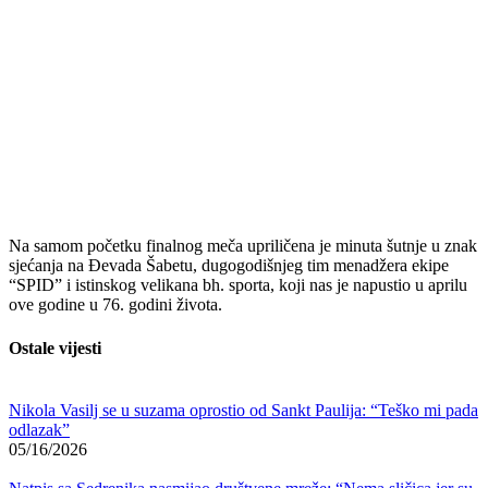
Na samom početku finalnog meča upriličena je minuta šutnje u znak
sjećanja na Đevada Šabetu, dugogodišnjeg tim menadžera ekipe
“SPID” i istinskog velikana bh. sporta, koji nas je napustio u aprilu
ove godine u 76. godini života.
Ostale vijesti
Nikola Vasilj se u suzama oprostio od Sankt Paulija: “Teško mi pada
odlazak”
05/16/2026