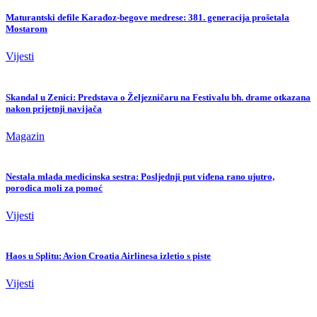
Maturantski defile Karađoz-begove medrese: 381. generacija prošetala
Mostarom
Vijesti
Skandal u Zenici: Predstava o Željezničaru na Festivalu bh. drame otkazana
nakon prijetnji navijača
Magazin
Nestala mlada medicinska sestra: Posljednji put viđena rano ujutro,
porodica moli za pomoć
Vijesti
Haos u Splitu: Avion Croatia Airlinesa izletio s piste
Vijesti