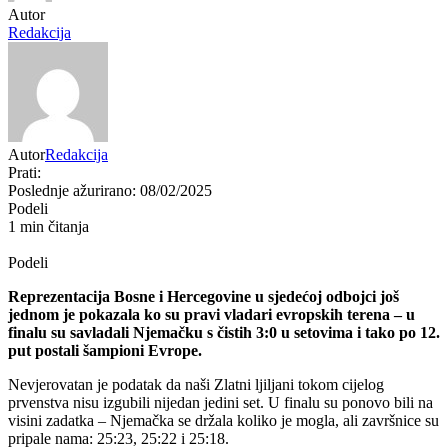
Autor
Redakcija
Autor
Redakcija
Prati:
Poslednje ažurirano: 08/02/2025
Podeli
1 min čitanja
Podeli
Reprezentacija Bosne i Hercegovine u sjedećoj odbojci još
jednom je pokazala ko su pravi vladari evropskih terena – u
finalu su savladali Njemačku s čistih 3:0 u setovima i tako po 12.
put postali šampioni Evrope.
Nevjerovatan je podatak da naši Zlatni ljiljani tokom cijelog
prvenstva nisu izgubili nijedan jedini set. U finalu su ponovo bili na
visini zadatka – Njemačka se držala koliko je mogla, ali završnice su
pripale nama: 25:23, 25:22 i 25:18.