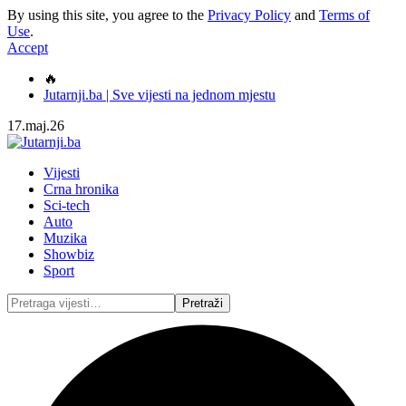
By using this site, you agree to the
Privacy Policy
and
Terms of
Use
.
Accept
🔥
Jutarnji.ba | Sve vijesti na jednom mjestu
17.maj.26
Vijesti
Crna hronika
Sci-tech
Auto
Muzika
Showbiz
Sport