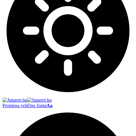
Promena veličine fonta
Aa