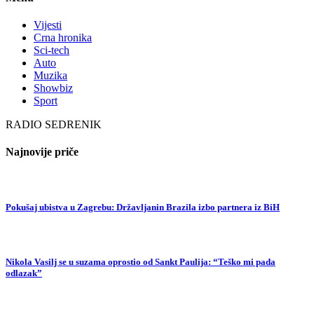
Vijesti
Crna hronika
Sci-tech
Auto
Muzika
Showbiz
Sport
RADIO SEDRENIK
Najnovije priče
Pokušaj ubistva u Zagrebu: Državljanin Brazila izbo partnera iz BiH
Nikola Vasilj se u suzama oprostio od Sankt Paulija: “Teško mi pada
odlazak”