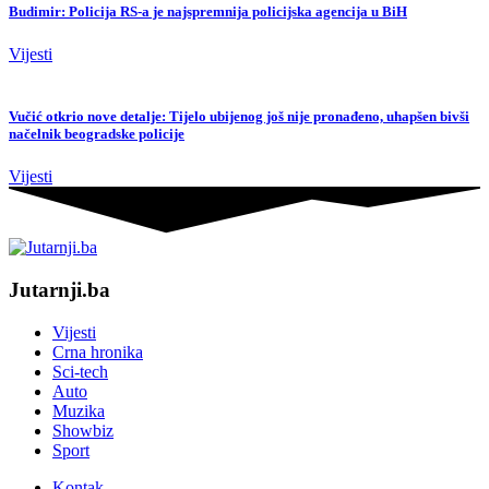
Budimir: Policija RS-a je najspremnija policijska agencija u BiH
Vijesti
Vučić otkrio nove detalje: Tijelo ubijenog još nije pronađeno, uhapšen bivši
načelnik beogradske policije
Vijesti
Jutarnji.ba
Vijesti
Crna hronika
Sci-tech
Auto
Muzika
Showbiz
Sport
Kontak