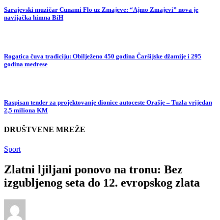
Sarajevski muzičar Cunami Flo uz Zmajeve: “Ajmo Zmajevi” nova je
navijačka himna BiH
Rogatica čuva tradiciju: Obilježeno 450 godina Čaršijske džamije i 295
godina medrese
Raspisan tender za projektovanje dionice autoceste Orašje – Tuzla vrijedan
2,5 miliona KM
DRUŠTVENE MREŽE
Sport
Zlatni ljiljani ponovo na tronu: Bez
izgubljenog seta do 12. evropskog zlata