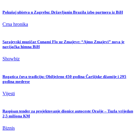
Pokušaj ubistva u Zagrebu: Državljanin Brazila izbo partnera iz BiH
Crna hronika
Sarajevski muzičar Cunami Flo uz Zmajeve: “Ajmo Zmajevi” nova je
navijačka himna BiH
Showbiz
Rogatica čuva tradiciju: Obilježeno 450 godina Čaršijske džamije i 295
godina medrese
Vijesti
Raspisan tender za projektovanje dionice autoceste Orašje – Tuzla vrijedan
2,5 miliona KM
Biznis