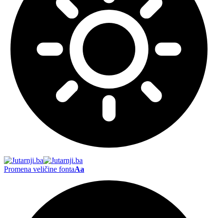
Promena veličine fonta
Aa