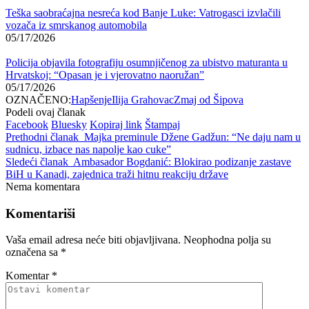
Teška saobraćajna nesreća kod Banje Luke: Vatrogasci izvlačili
vozača iz smrskanog automobila
05/17/2026
Policija objavila fotografiju osumnjičenog za ubistvo maturanta u
Hrvatskoj: “Opasan je i vjerovatno naoružan”
05/17/2026
OZNAČENO:
Hapšenje
Ilija Grahovac
Zmaj od Šipova
Podeli ovaj članak
Facebook
Bluesky
Kopiraj link
Štampaj
Prethodni članak
Majka preminule Džene Gadžun: “Ne daju nam u
sudnicu, izbace nas napolje kao cuke”
Sledeći članak
Ambasador Bogdanić: Blokirao podizanje zastave
BiH u Kanadi, zajednica traži hitnu reakciju države
Nema komentara
Komentariši
Vaša email adresa neće biti objavljivana.
Neophodna polja su
označena sa
*
Komentar
*