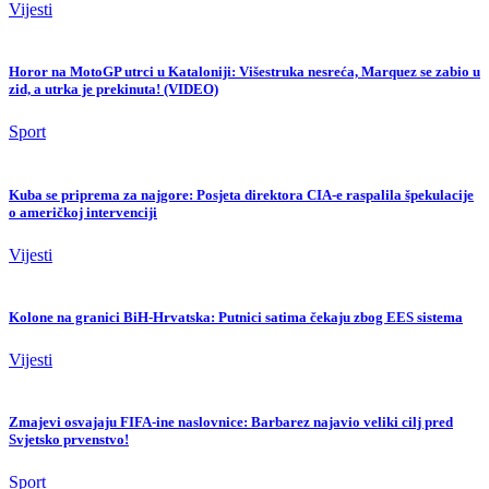
Vijesti
Horor na MotoGP utrci u Kataloniji: Višestruka nesreća, Marquez se zabio u
zid, a utrka je prekinuta! (VIDEO)
Sport
Kuba se priprema za najgore: Posjeta direktora CIA-e raspalila špekulacije
o američkoj intervenciji
Vijesti
Kolone na granici BiH-Hrvatska: Putnici satima čekaju zbog EES sistema
Vijesti
Zmajevi osvajaju FIFA-ine naslovnice: Barbarez najavio veliki cilj pred
Svjetsko prvenstvo!
Sport