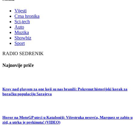
Vijesti
Crna hronika
Sci-tech
Auto
Muzika
Showbiz
Sport
RADIO SEDRENIK
Najnovije priče
Krov nad glavom za one koji su nas branili: Pokrenut historijski korak za
boračku populaciju Sarajeva
Horor na MotoGP utrci u Kataloniji: Višestruka nesreća, Marquez se zabio u
zid, a utrka je prekinuta! (VIDEO)