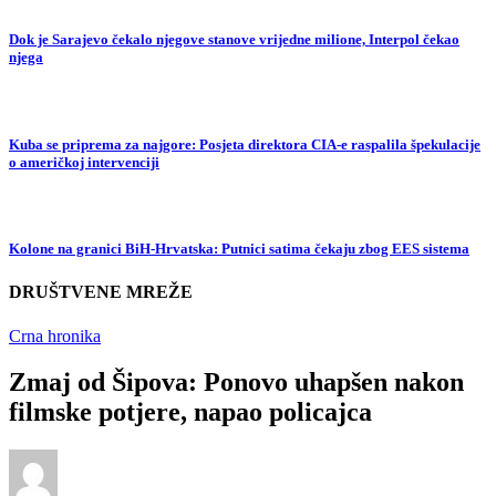
Dok je Sarajevo čekalo njegove stanove vrijedne milione, Interpol čekao
njega
Kuba se priprema za najgore: Posjeta direktora CIA-e raspalila špekulacije
o američkoj intervenciji
Kolone na granici BiH-Hrvatska: Putnici satima čekaju zbog EES sistema
DRUŠTVENE MREŽE
Crna hronika
Zmaj od Šipova: Ponovo uhapšen nakon
filmske potjere, napao policajca