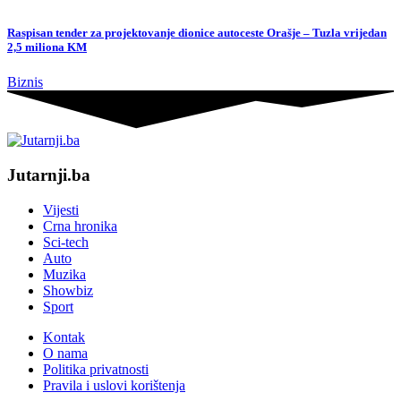
Raspisan tender za projektovanje dionice autoceste Orašje – Tuzla vrijedan
2,5 miliona KM
Biznis
Jutarnji.ba
Vijesti
Crna hronika
Sci-tech
Auto
Muzika
Showbiz
Sport
Kontak
O nama
Politika privatnosti
Pravila i uslovi korištenja