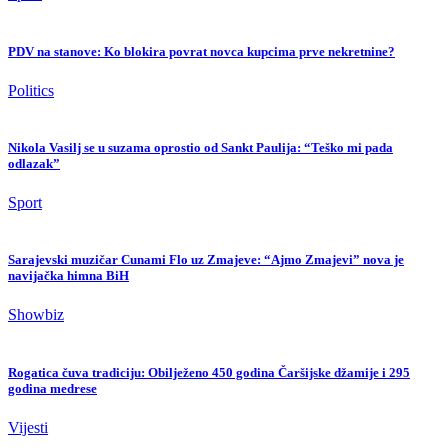
PDV na stanove: Ko blokira povrat novca kupcima prve nekretnine?
Politics
Nikola Vasilj se u suzama oprostio od Sankt Paulija: “Teško mi pada
odlazak”
Sport
Sarajevski muzičar Cunami Flo uz Zmajeve: “Ajmo Zmajevi” nova je
navijačka himna BiH
Showbiz
Rogatica čuva tradiciju: Obilježeno 450 godina Čaršijske džamije i 295
godina medrese
Vijesti