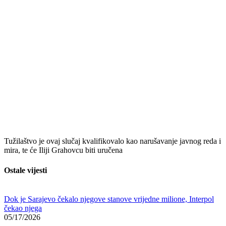
Tužilaštvo je ovaj slučaj kvalifikovalo kao narušavanje javnog reda i
mira, te će Iliji Grahovcu biti uručena
Ostale vijesti
Dok je Sarajevo čekalo njegove stanove vrijedne milione, Interpol
čekao njega
05/17/2026