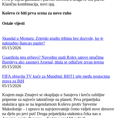
Klasična kombinacija, novi sjaj.
Koševo će biti prva scena za novo ruho
Ostale vijesti
Skandal u Mostaru: Zrinjski gradio tribinu bez dozvole, ko je
naknadno štancao papire?
05/15/2026
Guardiola igra prljavo? Navodno nudi Rolex satove igračima
Burnleya ako zaustavi Arsenal, titula se odlučuje izvan terena
05/15/2026
FIFA objavila TV kuće za Mundijal: BHT1 nije među nosiocima
prava za BiH
05/15/2026
Krajem maja Zmajevi se okupljaju u Sarajevu i kreću ozbiljne
pripreme za najveće takmičenje na planeti. Prva prijateljska
utakmica igra se na legendarnom Koševu protiv Sjeverne
Makedonije – i upravo tu najvjerovatnije ćemo vidjeti nove dresove
na djelu po prvi put! Druga prijateljska utakmica čeka nas u