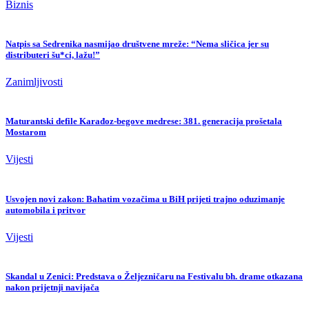
Biznis
Natpis sa Sedrenika nasmijao društvene mreže: “Nema sličica jer su
distributeri šu*ci, lažu!”
Zanimljivosti
Maturantski defile Karađoz-begove medrese: 381. generacija prošetala
Mostarom
Vijesti
Usvojen novi zakon: Bahatim vozačima u BiH prijeti trajno oduzimanje
automobila i pritvor
Vijesti
Skandal u Zenici: Predstava o Željezničaru na Festivalu bh. drame otkazana
nakon prijetnji navijača