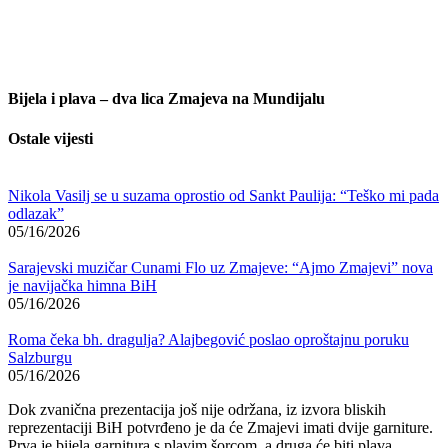
Bijela i plava – dva lica Zmajeva na Mundijalu
Ostale vijesti
Nikola Vasilj se u suzama oprostio od Sankt Paulija: “Teško mi pada
odlazak”
05/16/2026
Sarajevski muzičar Cunami Flo uz Zmajeve: “Ajmo Zmajevi” nova
je navijačka himna BiH
05/16/2026
Roma čeka bh. dragulja? Alajbegović poslao oproštajnu poruku
Salzburgu
05/16/2026
Dok zvanična prezentacija još nije održana, iz izvora bliskih
reprezentaciji BiH potvrđeno je da će Zmajevi imati dvije garniture.
Prva je bijela garnitura s plavim šorcom, a druga će biti plava.