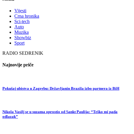
Vijesti
Crna hronika
Sci-tech
Auto
Muzika
Showbiz
Sport
RADIO SEDRENIK
Najnovije priče
Pokušaj ubistva u Zagrebu: Državljanin Brazila izbo partnera iz BiH
Nikola Vasilj se u suzama oprostio od Sankt Paulija: “Teško mi pada
odlazak”