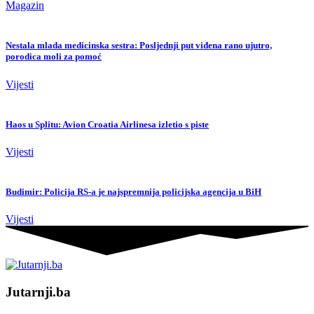
Magazin
Nestala mlada medicinska sestra: Posljednji put viđena rano ujutro,
porodica moli za pomoć
Vijesti
Haos u Splitu: Avion Croatia Airlinesa izletio s piste
Vijesti
Budimir: Policija RS-a je najspremnija policijska agencija u BiH
Vijesti
Jutarnji.ba