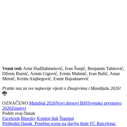
Vezni red:
Amir Hadžiahmetović, Ivan Šunjić, Benjamin Tahirović,
Dženis Burnić, Armin Gigović, Ermin Mahmić, Ivan Bašić, Amar
Memić, Kerim Alajbegović, Esmir Bajraktarević
Pratite nas za sve najnovije vijesti o Zmajevima i Mundijalu 2026!
🐉
OZNAČENO:
Mundijal 2026
Novi dresovi BiH
Svjetsko prvenstvo
2026
Zmajevi
Podeli ovaj članak
Facebook
Bluesky
Kopiraj link
Štampaj
Prethodni članak
Posebna scena na slavlju titule FC Barcelona: