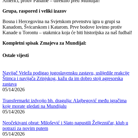
Americi, protiv Paname – direktno pred Mundijal!
Grupa, raspored i veliki izazov
Bosna i Hercegovina na Svjetskom prvenstvu igra u grupi sa
Kanadom, Švicarskom i Katarom. Prve bodove lovimo protiv
Kanade u Torontu – utakmica koja će biti historijska za naš fudbal!
Kompletni spisak Zmajeva za Mundijal:
Ostale vijesti
Navijač Veleža podigao jugoslavensku zastavu, uslijedile reakcije
Štimca i navijača Zrinjskog, kažu da im dobro stoji agresorska
zastava
05/14/2026
Transfermarkt izdvojio bh. dragulja: Alajbegović među igračima
koje morate gledati na Mundijalu
05/14/2026
Neočekivani obrat: Milošević i Slato napustili Željezničar, klub u
potrazi za novim putem
05/14/2026