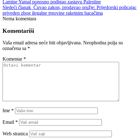
Lamine Yamal ponosno podigao zastavu Palestine
Sledeći članak
Čuvao zakon, prodavao oružje: Prijedorski policajac
priveden zbog ilegalne trgovine raketnim bacačima
Nema komentara
Komentariši
Vaša email adresa neće biti objavljivana.
Neophodna polja su
označena sa
*
Komentar
*
Ime
*
Email
*
Web stranica