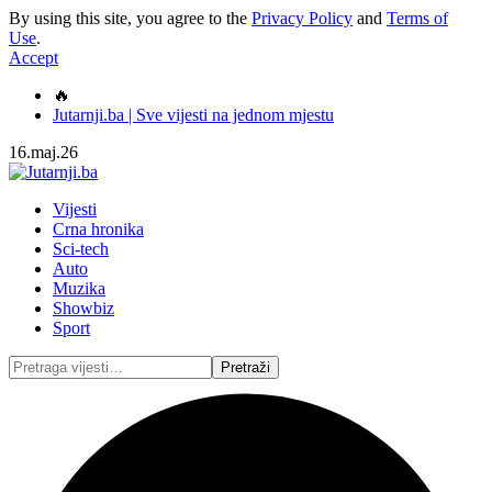
By using this site, you agree to the
Privacy Policy
and
Terms of
Use
.
Accept
🔥
Jutarnji.ba | Sve vijesti na jednom mjestu
16.maj.26
Vijesti
Crna hronika
Sci-tech
Auto
Muzika
Showbiz
Sport