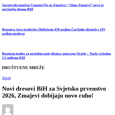
Sarajevski muzičar Cunami Flo uz Zmajeve: “Ajmo Zmajevi” nova je
navijačka himna BiH
Rogatica čuva tradiciju: Obilježeno 450 godina Čaršijske džamije i 295
godina medrese
Raspisan tender za projektovanje dionice autoceste Orašje – Tuzla vrijedan
2,5 miliona KM
DRUŠTVENE MREŽE
Sport
Novi dresovi BiH za Svjetsko prvenstvo
2026, Zmajevi dobijaju novo ruho!