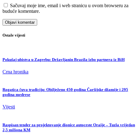
Sačuvaj moje ime, email i web stranicu u ovom browseru za
buduće komentare.
Ostale vijesti
Pokušaj ubistva u Zagrebu: Državljanin Brazila izbo partnera iz BiH
Crna hronika
Rogatica čuva tradiciju: Obilježeno 450 godina Čaršijske džamije i 295
godina medrese
Vijesti
Raspisan tender za projektovanje dionice autoceste Orašje – Tuzla vrijedan
2,5 miliona KM