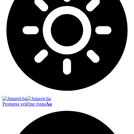
Promena veličine fonta
Aa