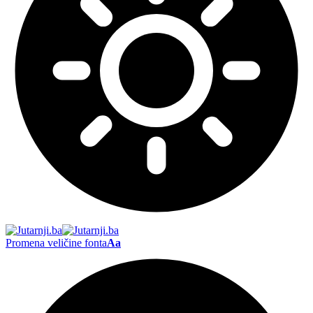
Promena veličine fonta
Aa