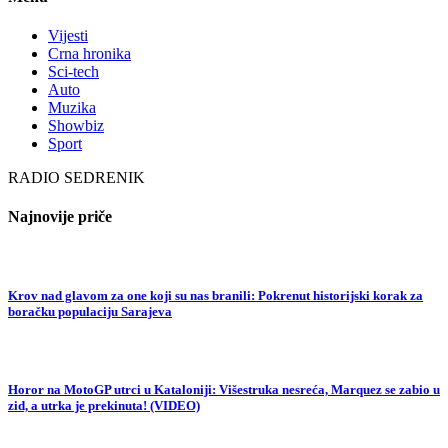
Vijesti
Crna hronika
Sci-tech
Auto
Muzika
Showbiz
Sport
RADIO SEDRENIK
Najnovije priče
Krov nad glavom za one koji su nas branili: Pokrenut historijski korak za
boračku populaciju Sarajeva
Horor na MotoGP utrci u Kataloniji: Višestruka nesreća, Marquez se zabio u
zid, a utrka je prekinuta! (VIDEO)