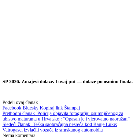
SP 2026. Zmajevi dolaze. I ovaj put — dolaze po osminu finala.
Podeli ovaj članak
Facebook
Bluesky
Kopiraj link
Štampaj
Prethodni članak
Policija objavila fotografiju osumnjičenog za
ubistvo maturanta u Hrvatskoj: “Opasan je i vjerovatno naoružan”
Sledeći članak
Teška saobraćajna nesreća kod Banje Luke:
Vatrogasci izvlačili vozača iz smrskanog automobila
Nema komentara