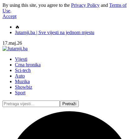
By using this site, you agree to the
Privacy Policy
and
Terms of
Use
.
Accept
🔥
Jutarnji.ba | Sve vijesti na jednom mjestu
17.maj.26
Vijesti
Crna hronika
Sci-tech
Auto
Muzika
Showbiz
Sport