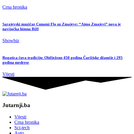
Crna hronika
Sarajevski muzičar Cunami Flo uz Zmajeve: “Ajmo Zmajevi” nova je
navijačka himna BiH
Showbiz
Rogatica čuva tradiciju: Obilježeno 450 godina Čaršijske džamije i 295
godina medrese
Vijesti
Jutarnji.ba
Vijesti
Crna hronika
Sci-tech
Auto