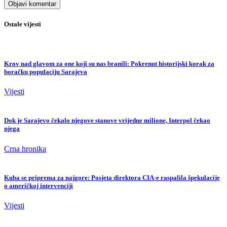
Ostale vijesti
Krov nad glavom za one koji su nas branili: Pokrenut historijski korak za
boračku populaciju Sarajeva
Vijesti
Dok je Sarajevo čekalo njegove stanove vrijedne milione, Interpol čekao
njega
Crna hronika
Kuba se priprema za najgore: Posjeta direktora CIA-e raspalila špekulacije
o američkoj intervenciji
Vijesti