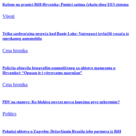
Kolone na granici BiH-Hrvatska: Putnici satima čekaju zbog EES sistema
Vijesti
Teška saobraćajna nesreća kod Banje Luke: Vatrogasci izvlačili vozača iz
smrskanog automobila
Crna hronika
Policija objavila fotografiju osumnjičenog za ubistvo maturanta u
Hrvatskoj: “Opasan je i vjerovatno naoružan”
Crna hronika
PDV na stanove: Ko blokira povrat novca kupcima prve nekretnine?
Politics
Pokušaj ubistva u Zagrebu: Državljanin Brazila izbo partnera iz BiH