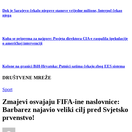
Dok je Sarajevo čekalo njegove stanove vrijedne milione, Interpol čekao
njega
Kuba se priprema za najgore: Posjeta direktora CIA-e raspalila špekulacije
o američkoj intervenciji
Kolone na granici BiH-Hrvatska: Putnici satima čekaju zbog EES sistema
DRUŠTVENE MREŽE
Sport
Zmajevi osvajaju FIFA-ine naslovnice:
Barbarez najavio veliki cilj pred Svjetsko
prvenstvo!