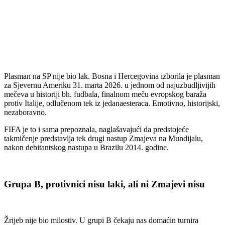
Plasman na SP nije bio lak. Bosna i Hercegovina izborila je plasman
za Sjevernu Ameriku 31. marta 2026. u jednom od najuzbudljivijih
mečeva u historiji bh. fudbala, finalnom meču evropskog baraža
protiv Italije, odlučenom tek iz jedanaesteraca. Emotivno, historijski,
nezaboravno.
FIFA je to i sama prepoznala, naglašavajući da predstojeće
takmičenje predstavlja tek drugi nastup Zmajeva na Mundijalu,
nakon debitantskog nastupa u Brazilu 2014. godine.
Grupa B, protivnici nisu laki, ali ni Zmajevi nisu
Žrijeb nije bio milostiv. U grupi B čekaju nas domaćin turnira