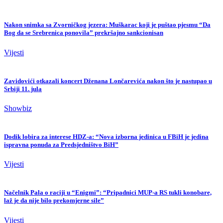
Nakon snimka sa Zvorničkog jezera: Muškarac koji je puštao pjesmu “Da
Bog da se Srebrenica ponovila” prekršajno sankcionisan
Vijesti
Zavidovići otkazali koncert Dženana Lončarevića nakon što je nastupao u
Srbiji 11. jula
Showbiz
Dodik lobira za interese HDZ-a: “Nova izborna jedinica u FBiH je jedina
ispravna ponuda za Predsjedništvo BiH”
Vijesti
Načelnik Pala o raciji u “Enigmi”: “Pripadnici MUP-a RS tukli konobare,
laž je da nije bilo prekomjerne sile”
Vijesti