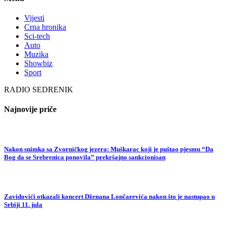
Vijesti
Crna hronika
Sci-tech
Auto
Muzika
Showbiz
Sport
RADIO SEDRENIK
Najnovije priče
Nakon snimka sa Zvorničkog jezera: Muškarac koji je puštao pjesmu “Da
Bog da se Srebrenica ponovila” prekršajno sankcionisan
Zavidovići otkazali koncert Dženana Lončarevića nakon što je nastupao u
Srbiji 11. jula