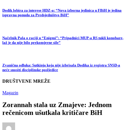
Dodik lobira za interese HDZ-a: “Nova izborna jedinica u FBiH je jedina
ispravna ponuda za Predsjedništvo BiH”
Načelnik Pala o raciji u “Enigmi”: “Pripadnici MUP-a RS tukli konobare,
laž je da nije bilo prekomjerne sile”
Zvanična odluka: Sutkinja koja nije izbrisala Dodika iz registra SNSD-a
neće snositi disciplinske posljedice
DRUŠTVENE MREŽE
Magazin
Zorannah stala uz Zmajeve: Jednom
rečenicom ušutkala kritičare BiH