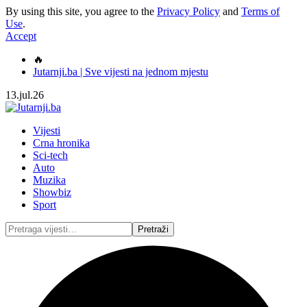
By using this site, you agree to the
Privacy Policy
and
Terms of
Use
.
Accept
🔥
Jutarnji.ba | Sve vijesti na jednom mjestu
13.jul.26
Vijesti
Crna hronika
Sci-tech
Auto
Muzika
Showbiz
Sport