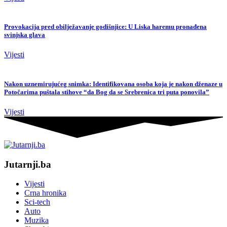
Provokacija pred obilježavanje godišnjice: U Liska haremu pronađena
svinjska glava
Vijesti
Nakon uznemirujućeg snimka: Identifikovana osoba koja je nakon dženaze u
Potočarima puštala stihove “da Bog da se Srebrenica tri puta ponovila”
Vijesti
Jutarnji.ba
Vijesti
Crna hronika
Sci-tech
Auto
Muzika