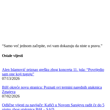
“Samo već jednom začepite, svi vam dokazuju da niste u pravu.”
Ostale vijesti
Alen Islamović priznao grešku zbog koncerta 11. jula: “Povrijedio
sam one koji tuguju”
07/13/2026
BiH okreće novu stranicu: Poznati svi termini narednih utakmica
Zmajeva
07/02/2026
Odlične vijesti za navijače: Kafići u Novom Sarajevu radit će do 5
ujutro zbog utakmice BiH – SAD