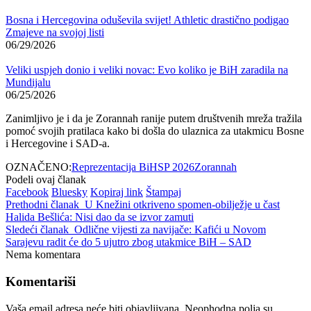
Bosna i Hercegovina oduševila svijet! Athletic drastično podigao
Zmajeve na svojoj listi
06/29/2026
Veliki uspjeh donio i veliki novac: Evo koliko je BiH zaradila na
Mundijalu
06/25/2026
Zanimljivo je i da je Zorannah ranije putem društvenih mreža tražila
pomoć svojih pratilaca kako bi došla do ulaznica za utakmicu Bosne
i Hercegovine i SAD-a.
OZNAČENO:
Reprezentacija BiH
SP 2026
Zorannah
Podeli ovaj članak
Facebook
Bluesky
Kopiraj link
Štampaj
Prethodni članak
U Knežini otkriveno spomen-obilježje u čast
Halida Bešlića: Nisi dao da se izvor zamuti
Sledeći članak
Odlične vijesti za navijače: Kafići u Novom
Sarajevu radit će do 5 ujutro zbog utakmice BiH – SAD
Nema komentara
Komentariši
Vaša email adresa neće biti objavljivana.
Neophodna polja su