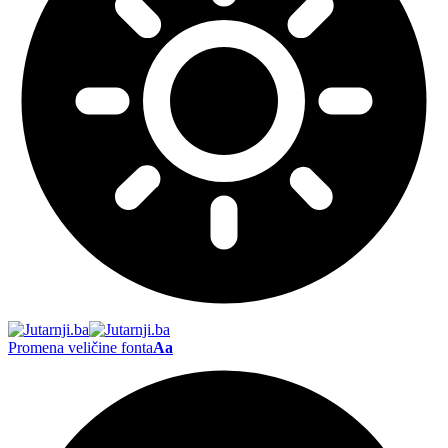
Promena veličine fonta
Aa