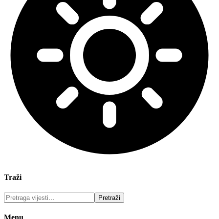
Traži
Menu