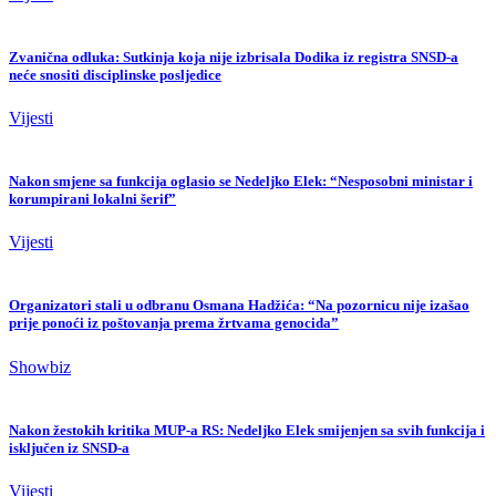
Zvanična odluka: Sutkinja koja nije izbrisala Dodika iz registra SNSD-a
neće snositi disciplinske posljedice
Vijesti
Nakon smjene sa funkcija oglasio se Nedeljko Elek: “Nesposobni ministar i
korumpirani lokalni šerif”
Vijesti
Organizatori stali u odbranu Osmana Hadžića: “Na pozornicu nije izašao
prije ponoći iz poštovanja prema žrtvama genocida”
Showbiz
Nakon žestokih kritika MUP-a RS: Nedeljko Elek smijenjen sa svih funkcija i
isključen iz SNSD-a
Vijesti