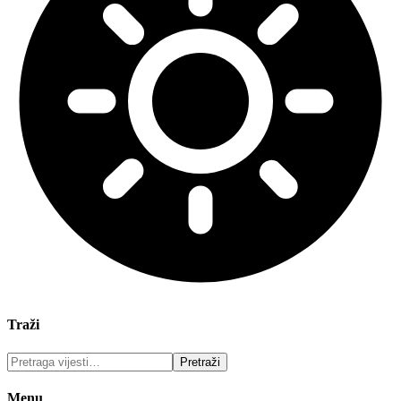
Traži
Menu