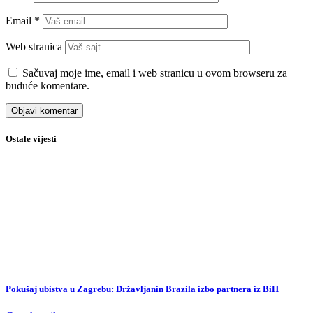
Sarajevski muzičar Cunami Flo uz Zmajeve: “Ajmo Zmajevi” nova je
navijačka himna BiH
Showbiz
Rogatica čuva tradiciju: Obilježeno 450 godina Čaršijske džamije i 295
godina medrese
Vijesti