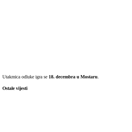
Transfermarkt izdvojio bh. dragulja: Alajbegović među igračima
koje morate gledati na Mundijalu
05/14/2026
Neočekivani obrat: Milošević i Slato napustili Željezničar, klub u
potrazi za novim putem
05/14/2026