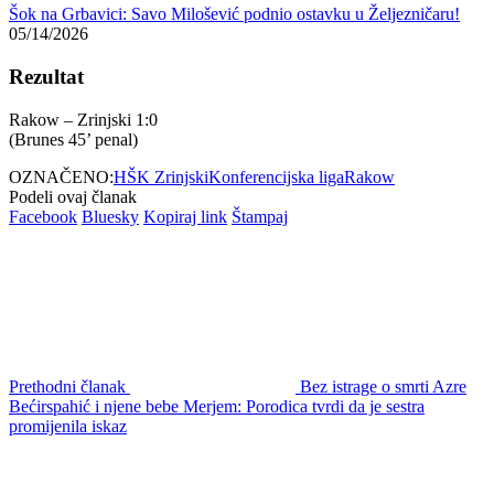
Sledeći članak
Petarda mu eksplodirala u
ruci: Tragedija koja je 13-godišnjem Beograđaninu zauvijek
promijenila život
Nema komentara
Komentariši
Vaša email adresa neće biti objavljivana.
Neophodna polja su
označena sa
*
Komentar
*
Ime
*
Email
*
Web stranica