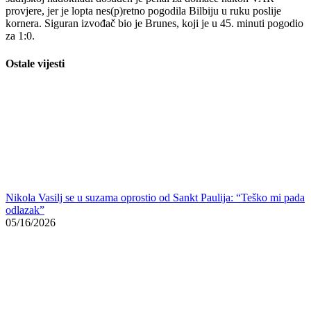
Roma čeka bh. dragulja? Alajbegović poslao oproštajnu poruku
Salzburgu
05/16/2026
Skandal u Mostaru: Zrinjski gradio tribinu bez dozvole, ko je
naknadno štancao papire?
05/15/2026
Ofanziva Plemića u nastavku
Zrinjski je u drugo poluvrijeme ušao znatno ofanzivnije. Već na