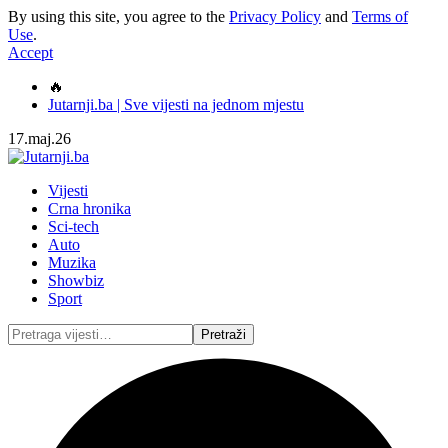
By using this site, you agree to the
Privacy Policy
and
Terms of
Use
.
Accept
🔥
Jutarnji.ba | Sve vijesti na jednom mjestu
17.maj.26
Vijesti
Crna hronika
Sci-tech
Auto
Muzika
Showbiz
Sport