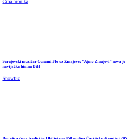
Raspisan tender za projektovanje dionice autoceste Orašje – Tuzla vrijedan
2,5 miliona KM
Biznis
Natpis sa Sedrenika nasmijao društvene mreže: “Nema sličica jer su
distributeri šu*ci, lažu!”