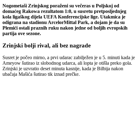
Izabranici Igora Štimca igrali su hrabro i disciplinovano, te su u
pojedinim fazama utakmice djelovali kao bolja ekipa. U 14. minuti
Mikić je imao novu priliku, ali bez promjene rezultata.