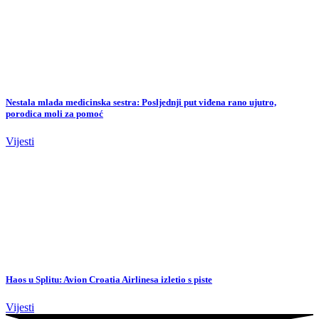
Jutarnji.ba
Vijesti
Crna hronika
Sci-tech
Auto
Muzika
Showbiz
Sport
Kontak
O nama
Politika privatnosti