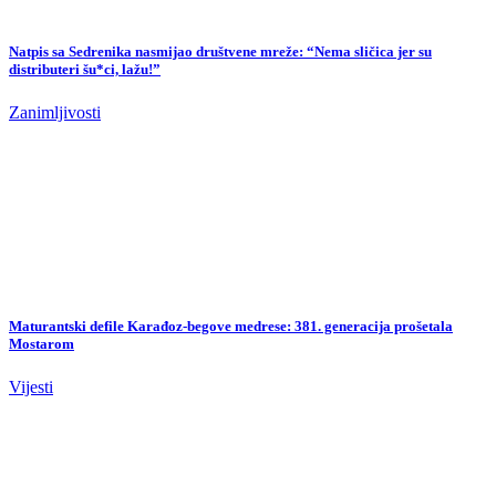
Usvojen novi zakon: Bahatim vozačima u BiH prijeti trajno oduzimanje
automobila i pritvor
Vijesti
Skandal u Zenici: Predstava o Željezničaru na Festivalu bh. drame otkazana
nakon prijetnji navijača
Magazin