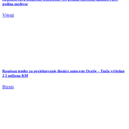
Zanimljivosti
Maturantski defile Karađoz-begove medrese: 381. generacija prošetala
Mostarom
Vijesti