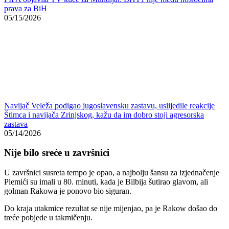
golman Rakowa je ponovo bio siguran.
Do kraja utakmice rezultat se nije mijenjao, pa je Rakow došao do
treće pobjede u takmičenju.
Odluka pada u Mostaru
Nakon ovog kola Rakow se nalazi na trećem mjestu sa 11 bodova,
dok je Zrinjski ostao na 25. poziciji sa šest bodova. Sudbina
mostarskog kluba u Evropi bit će odlučena u posljednjem kolu, kada
na stadion Pod Bijelim brijegom stiže austrijski Rapid.