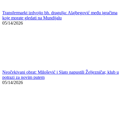
Šok na Grbavici: Savo Milošević podnio ostavku u Željezničaru!
05/14/2026
Rezultat
Rakow – Zrinjski 1:0
(Brunes 45’ penal)
OZNAČENO:
HŠK Zrinjski
Konferencijska liga
Rakow
Podeli ovaj članak
Facebook
Bluesky
Kopiraj link
Štampaj
Prethodni članak
Bez istrage o smrti Azre Bećirspahić i njene bebe
Merjem: Porodica tvrdi da je sestra promijenila iskaz