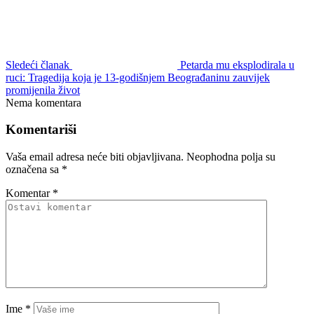
Sačuvaj moje ime, email i web stranicu u ovom browseru za
buduće komentare.
Ostale vijesti
Pokušaj ubistva u Zagrebu: Državljanin Brazila izbo partnera iz BiH
Crna hronika