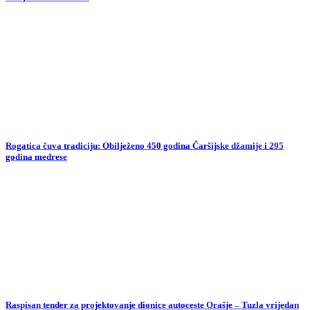
Rogatica čuva tradiciju: Obilježeno 450 godina Čaršijske džamije i 295
godina medrese
Raspisan tender za projektovanje dionice autoceste Orašje – Tuzla vrijedan