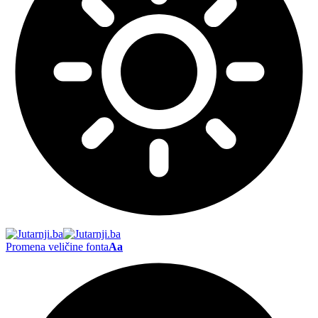
Promena veličine fonta
Aa