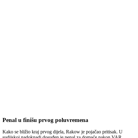
Penal u finišu prvog poluvremena
Kako se bližio kraj prvog dijela, Rakow je pojačao pritisak. U
sudijskoj nadoknadi dosuđen je penal za domaće nakon VAR
provjere, jer je lopta nes(p)retno pogodila Bilbiju u ruku poslije
kornera. Siguran izvođač bio je Brunes, koji je u 45. minuti pogodio
za 1:0.
Ostale vijesti
Nikola Vasilj se u suzama oprostio od Sankt Paulija: “Teško mi pada
odlazak”
05/16/2026