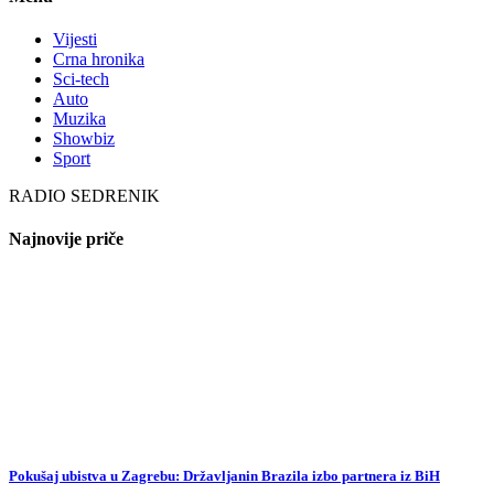
Vijesti
Crna hronika
Sci-tech
Auto
Muzika
Showbiz
Sport
RADIO SEDRENIK
Najnovije priče
Pokušaj ubistva u Zagrebu: Državljanin Brazila izbo partnera iz BiH