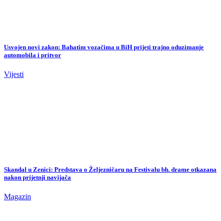
Nestala mlada medicinska sestra: Posljednji put viđena rano ujutro,
porodica moli za pomoć
Vijesti
Haos u Splitu: Avion Croatia Airlinesa izletio s piste
Vijesti