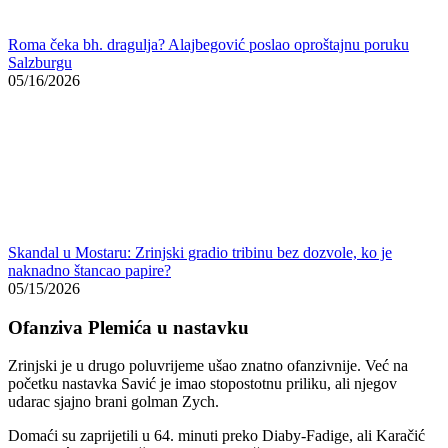
početku nastavka Savić je imao stopostotnu priliku, ali njegov
udarac sjajno brani golman Zych.
Domaći su zaprijetili u 64. minuti preko Diaby-Fadige, ali Karačić
uz pomoć stative spašava Zrinjski i održava nadu gostiju.
Ostale vijesti
Guardiola igra prljavo? Navodno nudi Rolex satove igračima
Burnleya ako zaustavi Arsenal, titula se odlučuje izvan terena
05/15/2026