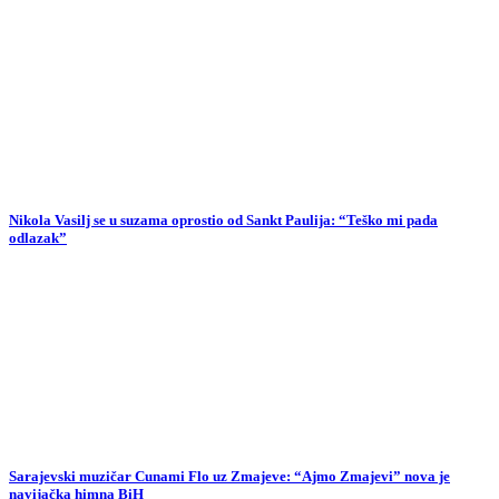
Nikola Vasilj se u suzama oprostio od Sankt Paulija: “Teško mi pada
odlazak”
Sarajevski muzičar Cunami Flo uz Zmajeve: “Ajmo Zmajevi” nova je
navijačka himna BiH