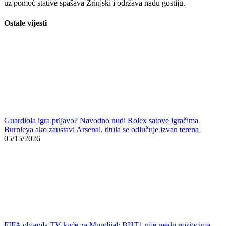
FIFA objavila TV kuće za Mundijal: BHT1 nije među nosiocima
prava za BiH
05/15/2026
Navijač Veleža podigao jugoslavensku zastavu, uslijedile reakcije
Štimca i navijača Zrinjskog, kažu da im dobro stoji agresorska
zastava
05/14/2026
Nije bilo sreće u završnici
U završnici susreta tempo je opao, a najbolju šansu za izjednačenje
Plemići su imali u 80. minuti, kada je Bilbija šutirao glavom, ali